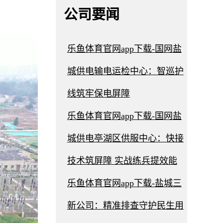
公司要闻
乐鱼体育官网app下载-国网盐
城供电输电运检中心：智巡护
线筑牢保电屏障
乐鱼体育官网app下载-国网盐
城供电亭湖区供服中心：快接
技术筑屏障 实战练兵提效能
乐鱼体育官网app下载-盐城三
新公司：精准排查守护民生用