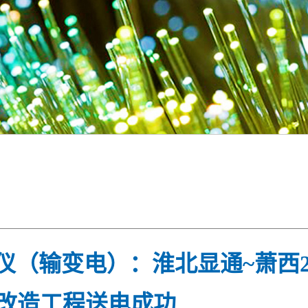
电仪（输变电）：淮北显通~萧西2
改造工程送电成功