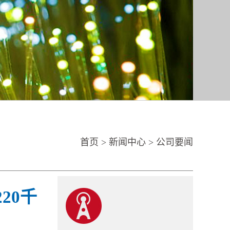
首页
>
新闻中心
>
公司要闻
20千