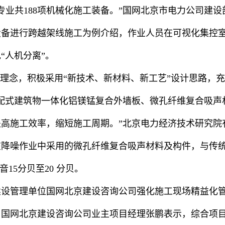
专业共188项机械化施工装备。”国网北京市电力公司建设
设备进行跨越架线施工为例介绍，作业人员在可视化集控
“人机分离”。
”理念，积极采用“新技术、新材料、新工艺”设计思路，
配式建筑物一体化铝镁锰复合外墙板、微孔纤维复合吸声
高施工效率，缩短施工周期。”北京电力经济技术研究院
在降噪作业中采用的微孔纤维复合吸声材料及构件，与传
15分贝至20 分贝。
建设管理单位国网北京建设咨询公司强化施工现场精益化
。国网北京建设咨询公司业主项目经理张鹏表示，综合项