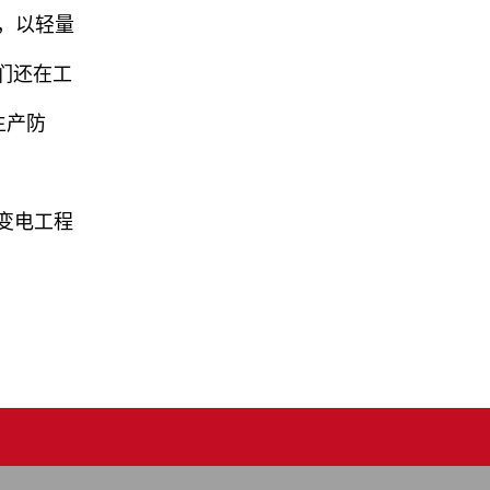
，以轻量
们还在工
生产防
输变电工程