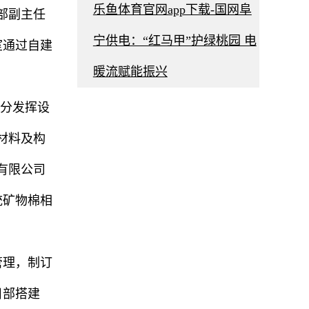
乐鱼体育官网app下载-国网阜
部副主任
宁供电：“红马甲”护绿桃园 电
室通过自建
暖流赋能振兴
充分发挥设
材料及构
有限公司
统矿物棉相
管理，制订
目部搭建