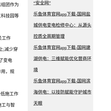
“安全网”
店组团作为
乐鱼体育官网app下载-国网盐
工科技园等
城供电变电检修中心：从源头
控质全周期管理
关工作
乐鱼体育官网app下载-国网建
上;减少穿
湖供电：三维赋能优化营商环
了变电
境
作用，规
乐鱼体育官网app下载-国网滨
海供电：以技防赋能守护城市
降低施工作
天眼
施工与智