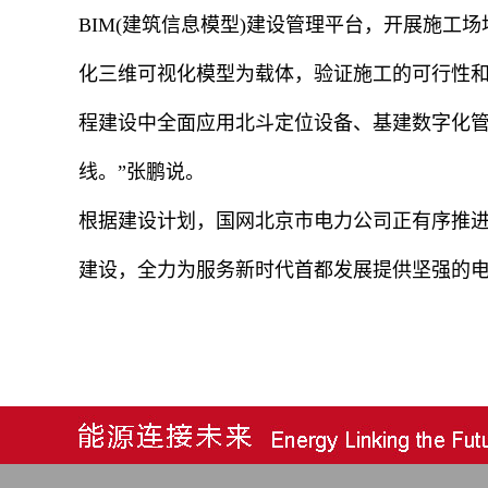
BIM(建筑信息模型)建设管理平台，开展施
化三维可视化模型为载体，验证施工的可行性和
程建设中全面应用北斗定位设备、基建数字化管
线。”张鹏说。
根据建设计划，国网北京市电力公司正有序推进亦
建设，全力为服务新时代首都发展提供坚强的