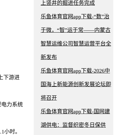
上竖井的掘进任务完成
乐鱼体育官网app下载-“数”治
于微，“智”运于常——内蒙古
智慧运维公司智慧运营平台全
新发布
乐鱼体育官网app下载-2026中
上下游进
国海上新能源创新发展论坛即
将召开
型电力系统
乐鱼体育官网app下载-国网建
湖供电：监督织密冬日保供
.1小时。