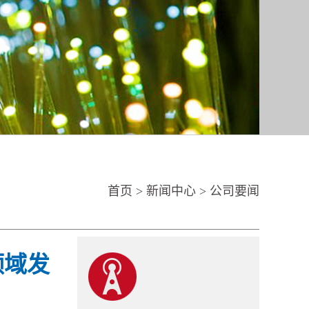
首页
>
新闻中心
>
公司要闻
领域发