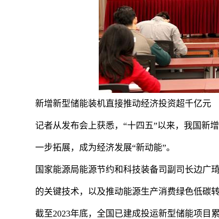
新增新型储能装机直接推动经济投资超千亿元
记者从发布会上获悉，“十四五”以来，我国新
一步拓展，成为经济发展“新动能”。
国家能源局能源节约和科技装备司副司长边广
的关键技术，以及推动能源生产消费绿色低碳
截至2023年底，全国已建成投运新型储能项目累计