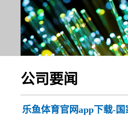
公司要闻
乐鱼体育官网app下载-