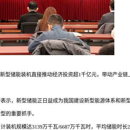
增新型储能装机直接推动经济投资超1千亿元，带动产业链
琦表示，新型储能正日益成为我国建设新型能源体系和新
转型的重要抓手。
装机规模达3139万千瓦/6687万千瓦时，平均储能时长2