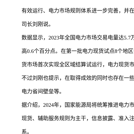
有效运行、电力市场规则体系进一步完善，并在
司长刘刚说。
数据显示，2023年全国电力市场交易电量达5.7
高0.6个百分点。在第一批电力现货试点8个
货市场首次实现全区域结算试运行，电力现货市
不过刘刚也提示，在取得成效的同时也存在一
电力省间壁垒等。
据介绍，2024年，国家能源局将统筹推进电
现货、辅助服务规则为主干，信息披露、准入注
系。