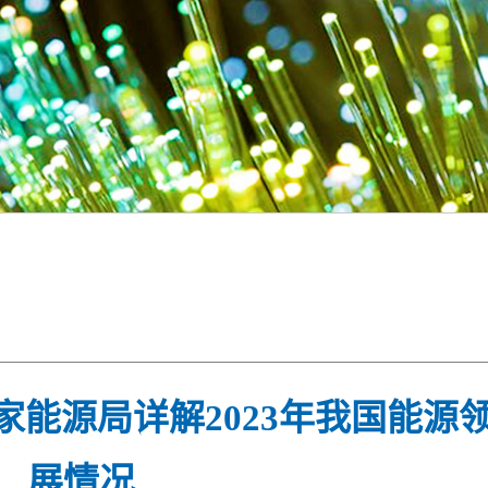
国家能源局详解2023年我国能源
展情况