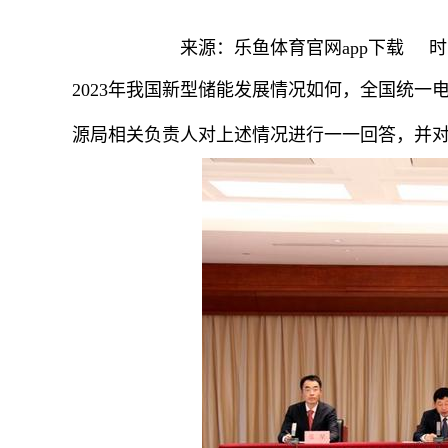
来源：乐鱼体育官网app下载
时
2023年我国新型储能发展情况如何，全国统一
源局相关负责人对上述情况进行一一回答，并对