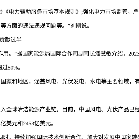
台《电力辅助服务市场基本规则》;强化电力市场监管，
等方面的违法违规问题等。”刘刚说。
国贡献过半
用。”据国家能源局国际合作司副司长潘慧敏介绍，202
过50%。
要国家和地区，涵盖风电、光伏发电、水电等主要领域，
融入全球清洁能源产业链。目前，中国风电、光伏产品已
亿美元和2453亿美元。
同时，持续加强国际技术创新合作、加大对发展中国家转