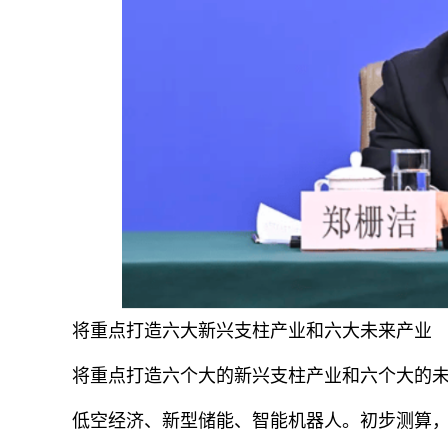
将重点打造六大新兴支柱产业和六大未来产业
将重点打造六个大的新兴支柱产业和六个大的
低空经济、新型储能、智能机器人。初步测算，这