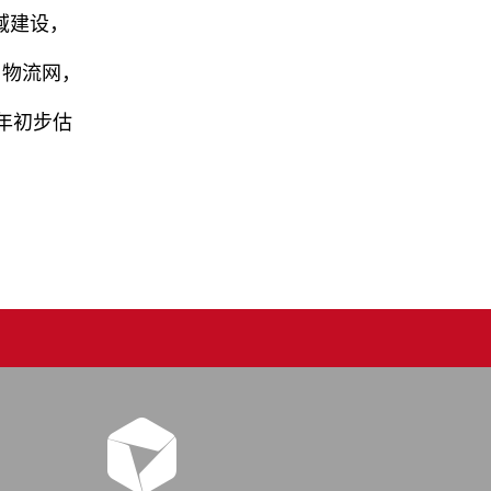
域建设，
、物流网，
年初步估