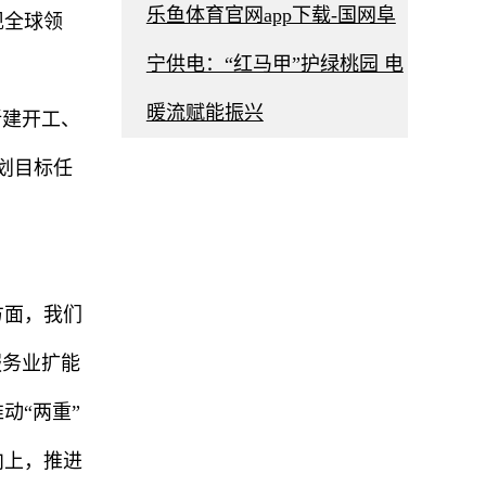
乐鱼体育官网app下载-国网阜
现全球领
宁供电：“红马甲”护绿桃园 电
暖流赋能振兴
新建开工、
划目标任
方面，我们
服务业扩能
动“两重”
向上，推进