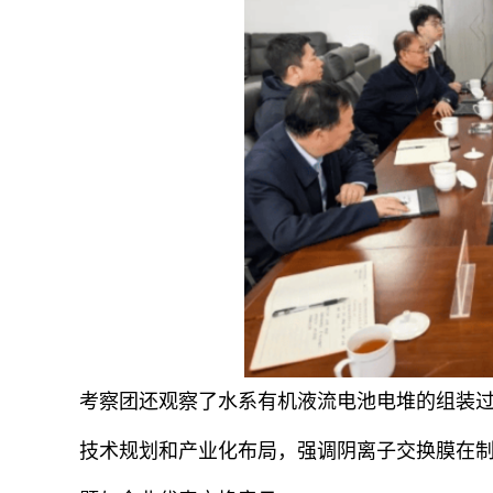
考察团还观察了水系有机液流电池电堆的组装
技术规划和产业化布局，强调阴离子交换膜在