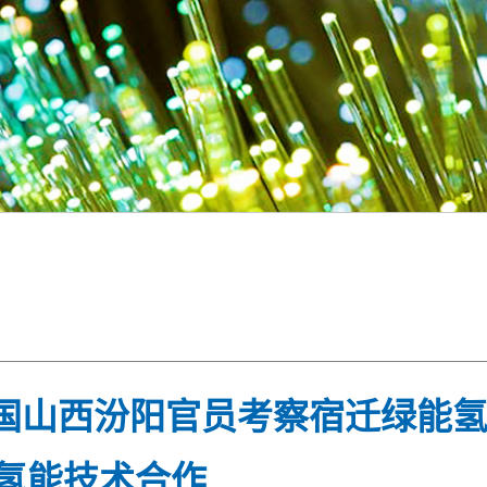
中国山西汾阳官员考察宿迁绿能氢
氢能技术合作