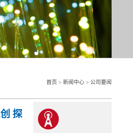
首页
>
新闻中心
>
公司要闻
创 探