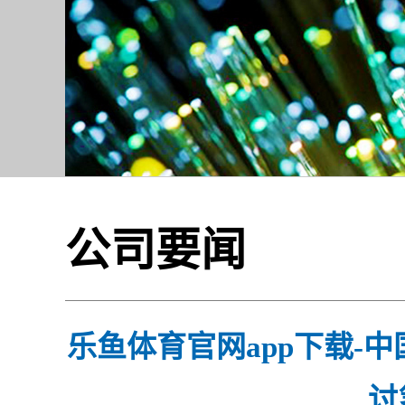
公司要闻
乐鱼体育官网app下载-
讨