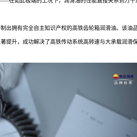
0转——在如此极端的工况下，润滑油的性能直接关系到万千
研制出拥有完全自主知识产权的高铁齿轮箱润滑油。该油
显著提升，成功解决了高铁传动系统高转速与大承载润滑