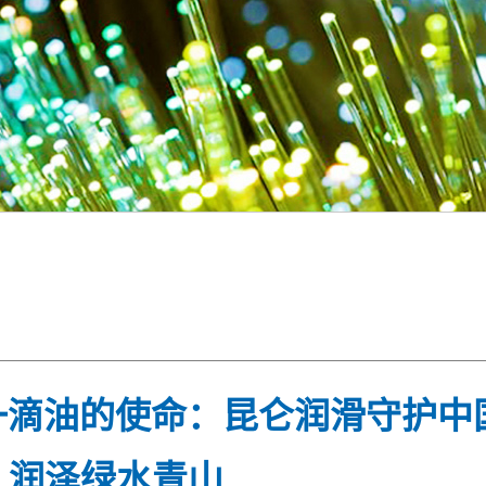
-一滴油的使命：昆仑润滑守护中
，润泽绿水青山