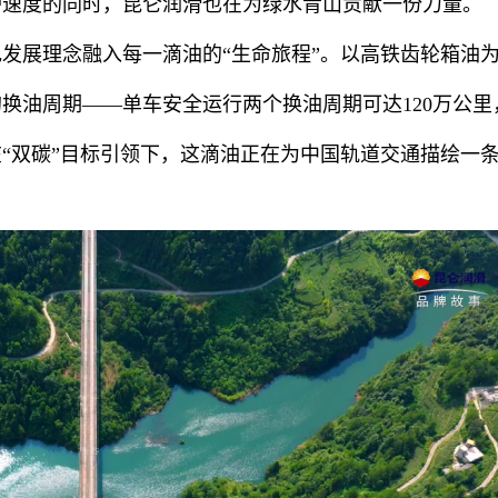
护速度的同时，昆仑润滑也在为绿水青山贡献一份力量。
发展理念融入每一滴油的“生命旅程”。以高铁齿轮箱油
换油周期——单车安全运行两个换油周期可达120万公里
“双碳”目标引领下，这滴油正在为中国轨道交通描绘一