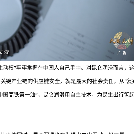
主动权”牢牢掌握在中国人自己手中。对昆仑润滑而言，
关键产业链的供应链安全，就是最大的社会责任。从“复
中国高铁第一油”，昆仑润滑用自主技术，为民生出行筑