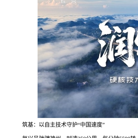
筑基：以自主技术守护“中国速度”