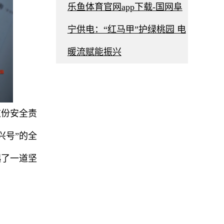
乐鱼体育官网app下载-国网阜
宁供电：“红马甲”护绿桃园 电
暖流赋能振兴
这份安全责
兴号”的全
起了一道坚