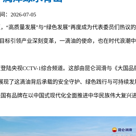
间：2026-07-05
至，“高质量发展”与“绿色发展”再度成为代表委员们热议
碳”目标引领产业深刻变革，一滴油的使命，也在时代浪潮
登陆央视CCTV-1综合频道。这部由昆仑润滑与《大国品
展现了这滴油背后承载的安全守护、绿色践行与可持续发
是国有品牌在以中国式现代化全面推进中华民族伟大复兴