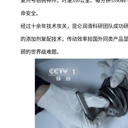
复兴号驰骋神州，时速350公里、每分钟559
命安全。
经过十余年技术攻关，昆仑润滑科研团队成功
的添加剂复配技术，传动效率较国外同类产品
顾的世界级难题。