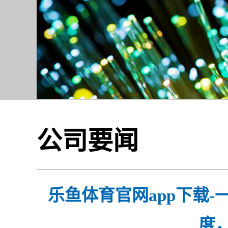
公司要闻
乐鱼体育官网app下载
度