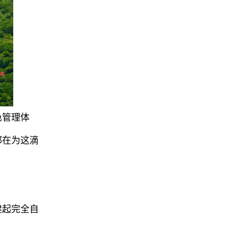
色管理体
都在为这滴
建起完全自