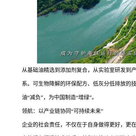
从基础油精选到添加剂复合，从实验室研发到
系。可生物降解的环保配方、低灰分低排放的
油“减负”，为中国制造“增绿”。
领航：以产业链协同“可持续未来”
企业的社会责任，不仅在于自身做得更好，更