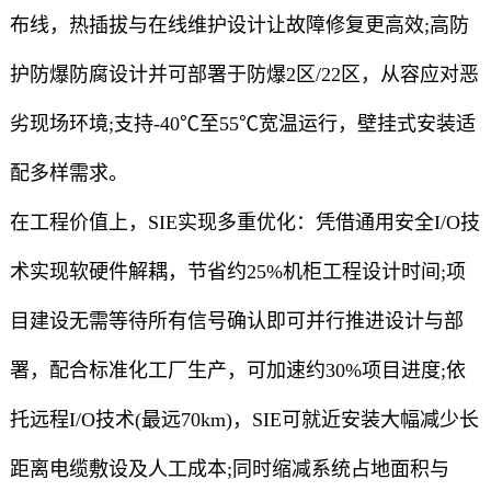
布线，热插拔与在线维护设计让故障修复更高效;高防
护防爆防腐设计并可部署于防爆2区/22区，从容应对恶
劣现场环境;支持-40℃至55℃宽温运行，壁挂式安装适
配多样需求。
在工程价值上，SIE实现多重优化：凭借通用安全I/O技
术实现软硬件解耦，节省约25%机柜工程设计时间;项
目建设无需等待所有信号确认即可并行推进设计与部
署，配合标准化工厂生产，可加速约30%项目进度;依
托远程I/O技术(最远70km)，SIE可就近安装大幅减少长
距离电缆敷设及人工成本;同时缩减系统占地面积与