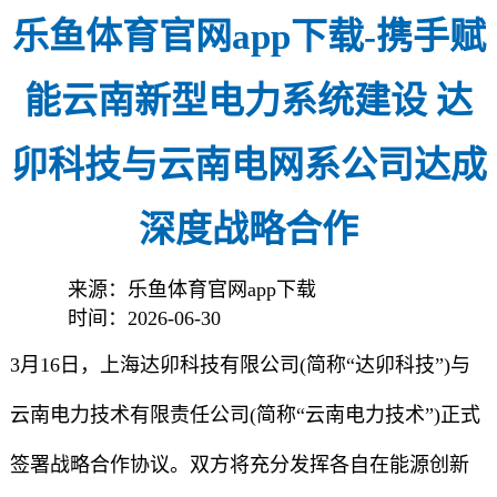
乐鱼体育官网app下载-携手赋
能云南新型电力系统建设 达
卯科技与云南电网系公司达成
深度战略合作
来源：乐鱼体育官网app下载
时间：2026-06-30
3月16日，上海达卯科技有限公司(简称“达卯科技”)与
云南电力技术有限责任公司(简称“云南电力技术”)正式
签署战略合作协议。双方将充分发挥各自在能源创新