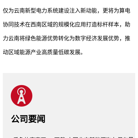
仅为云南新型电力系统建设注入新动能，更将为算电
协同技术在西南区域的规模化应用打造标杆样本，助
力云南将绿色能源优势转化为数字经济发展优势，推
动区域能源产业高质量低碳发展。
公司要闻