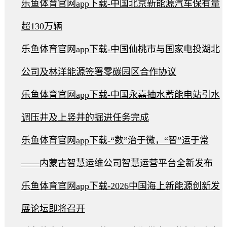
乐鱼体育官网app下载-中国北京新能源汽车保有量
超130万辆
乐鱼体育官网app下载-中国仙桃市与国家电投湖北
公司及林洋能源签署零碳园区合作协议
乐鱼体育官网app下载-中国永嘉抽水蓄能电站引水
调压井及上竖井的掘进任务完成
乐鱼体育官网app下载-“数”治于微，“智”运于常
——内蒙古智慧运维公司智慧运营平台全新发布
乐鱼体育官网app下载-2026中国海上新能源创新发
展论坛即将召开