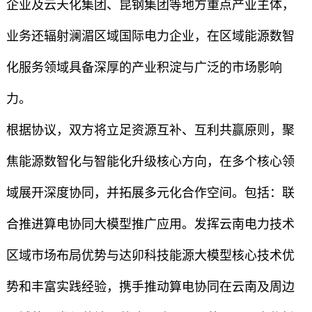
企业及云天化集团、昆钢集团等地方重点产业主体，
业务还辐射澜湄区域国际电力企业，在区域能源数智
化服务领域具备深厚的产业积淀与广泛的市场影响
力。
根据协议，双方将立足资源互补、互利共赢原则，聚
焦能源数智化与智能化升级核心方向，在多个核心领
域展开深度协同，并拓展多元化合作空间。包括：联
合推进算电协同大模型推广应用。发挥云南电力技术
区域市场布局优势与达卯科技能源大模型核心技术优
势和丰富实践经验，携手推动算电协同在云南及周边