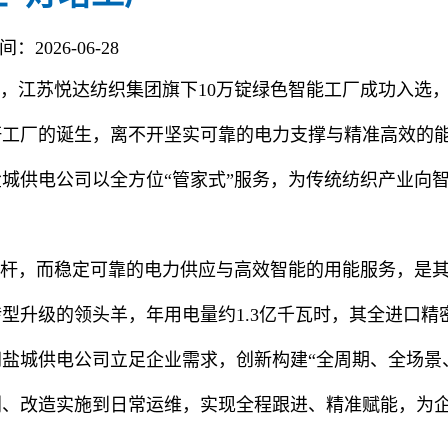
间：2026-06-28
晓，江苏悦达纺织集团旗下10万锭绿色智能工厂成功入选
杆工厂的诞生，离不开坚实可靠的电力支撑与精准高效的
城供电公司以全方位“管家式”服务，为传统纺织产业向
标杆，而稳定可靠的电力供应与高效智能的用能服务，是
型升级的领头羊，年用电量约1.3亿千瓦时，其全进口精
盐城供电公司立足企业需求，创新构建“全周期、全场景
划、改造实施到日常运维，实现全程跟进、精准赋能，为