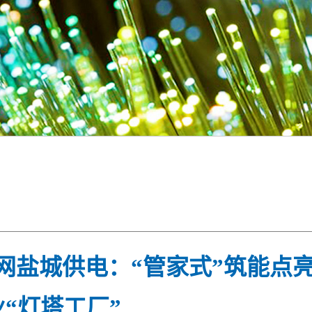
国网盐城供电：“管家式”筑能点
业“灯塔工厂”