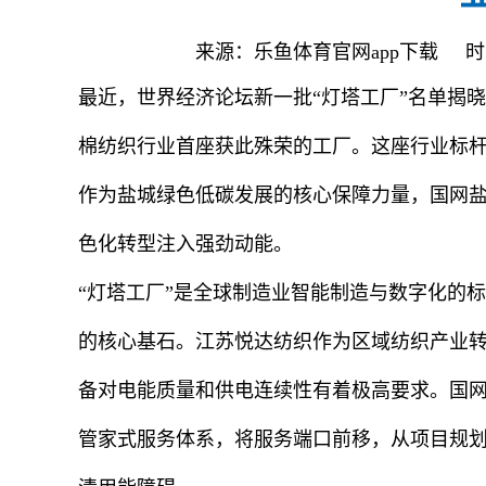
来源：乐鱼体育官网app下载
时
最近，世界经济论坛新一批“灯塔工厂”名单揭
棉纺织行业首座获此殊荣的工厂。这座行业标
作为盐城绿色低碳发展的核心保障力量，国网盐
色化转型注入强劲动能。
“灯塔工厂”是全球制造业智能制造与数字化的
的核心基石。江苏悦达纺织作为区域纺织产业转
备对电能质量和供电连续性有着极高要求。国网
管家式服务体系，将服务端口前移，从项目规