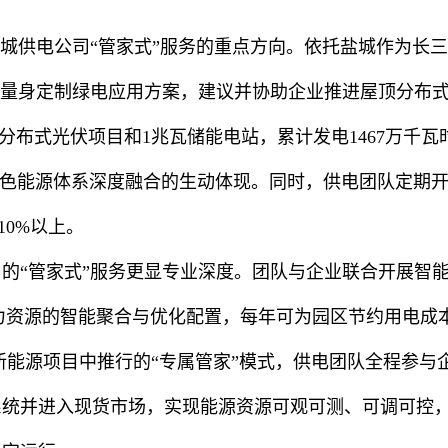
盐城供电公司“管家式”服务的重点方向。依托盐城作为长
织量身定制绿电应用方案，建议并协助企业推进屋顶分布
瓦分布式光伏项目和1兆瓦储能电站，累计发电1467万千瓦
绿色能源体系深度融合的生动体现。同时，供电团队定期
10%以上。
的“管家式”服务更显专业深度。团队与企业联合开展智
资源的智能聚合与优化配置，每年可为园区节约用电成本近
新能源项目中推行的“专属管家”模式，供电团队全程参与
系统并进入现货市场，实现能源资源可观可测、可调可控