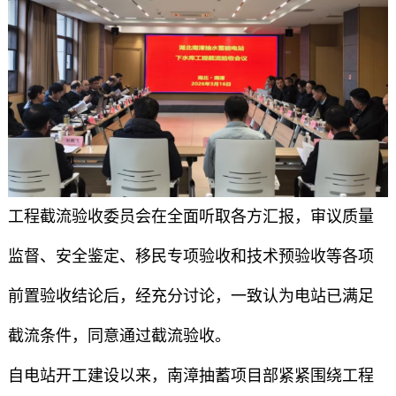
工程截流验收委员会在全面听取各方汇报，审议质量
监督、安全鉴定、移民专项验收和技术预验收等各项
前置验收结论后，经充分讨论，一致认为电站已满足
截流条件，同意通过截流验收。
自电站开工建设以来，南漳抽蓄项目部紧紧围绕工程