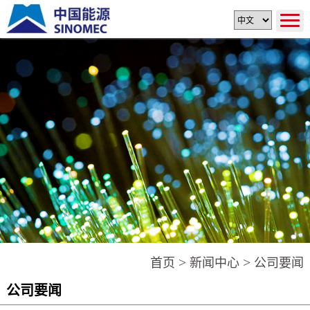
>
>
首页
新闻中心
公司要闻
公司要闻