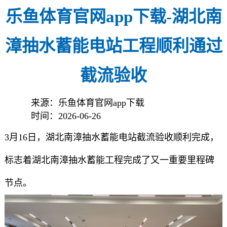
乐鱼体育官网app下载-湖北南
漳抽水蓄能电站工程顺利通过
截流验收
来源：乐鱼体育官网app下载
时间：2026-06-26
3月16日，湖北南漳抽水蓄能电站截流验收顺利完成，
标志着湖北南漳抽水蓄能工程完成了又一重要里程碑
节点。