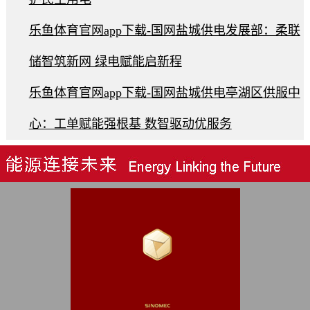
乐鱼体育官网app下载-国网盐城供电发展部：柔联
储智筑新网 绿电赋能启新程
乐鱼体育官网app下载-国网盐城供电亭湖区供服中
心：工单赋能强根基 数智驱动优服务