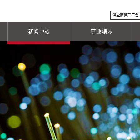
供应商管理平台