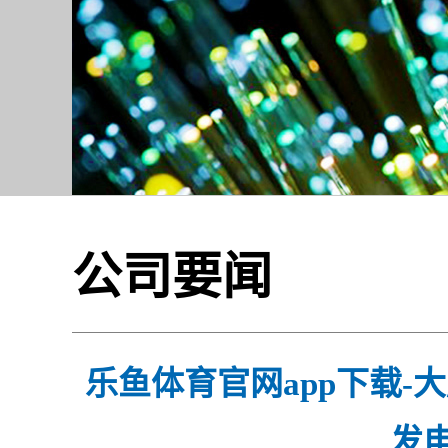
公司要闻
乐鱼体育官网app下载-
发