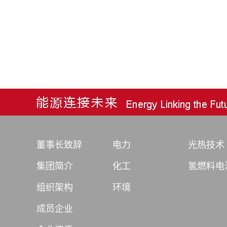
董事长致辞
电力
光热技术
集团简介
化工
氢燃料电
组织架构
环境
成员企业