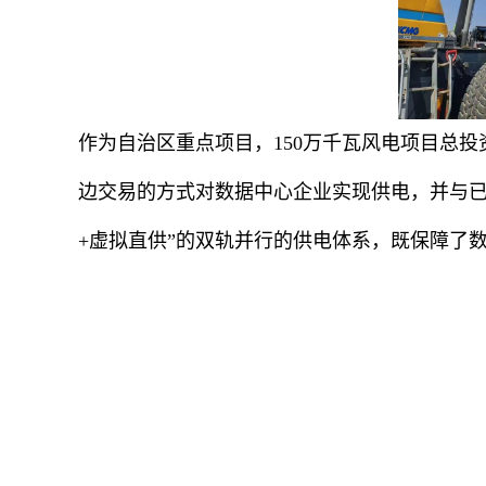
作为自治区重点项目，150万千瓦风电项目总投
边交易的方式对数据中心企业实现供电，并与已
+虚拟直供”的双轨并行的供电体系，既保障了