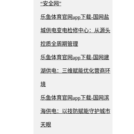
“安全网”
乐鱼体育官网app下载-国网盐
城供电变电检修中心：从源头
控质全周期管理
乐鱼体育官网app下载-国网建
湖供电：三维赋能优化营商环
境
乐鱼体育官网app下载-国网滨
海供电：以技防赋能守护城市
天眼