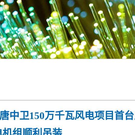
大唐中卫150万千瓦风电项目首
电机组顺利吊装