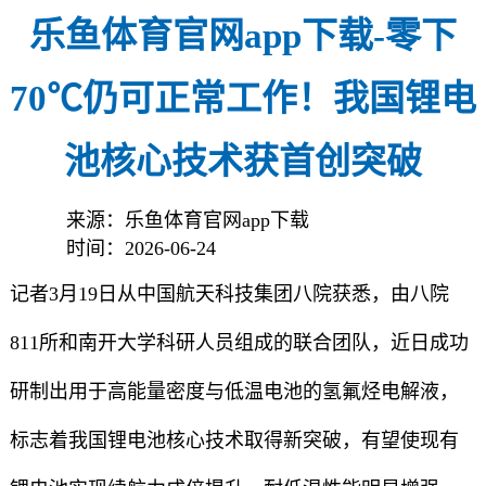
乐鱼体育官网app下载-零下
70℃仍可正常工作！我国锂电
池核心技术获首创突破
来源：乐鱼体育官网app下载
时间：2026-06-24
记者3月19日从中国航天科技集团八院获悉，由八院
811所和南开大学科研人员组成的联合团队，近日成功
研制出用于高能量密度与低温电池的氢氟烃电解液，
标志着我国锂电池核心技术取得新突破，有望使现有