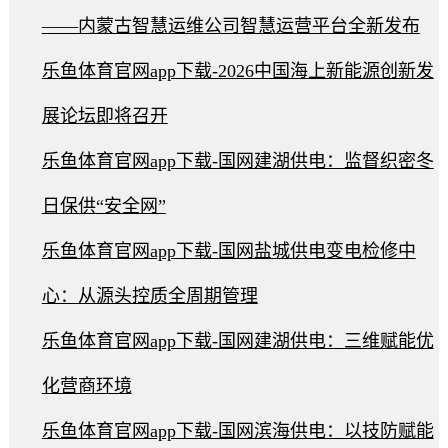
——内蒙古智慧运维公司智慧运营平台全新发布
乐鱼体育官网app下载-2026中国海上新能源创新发
展论坛即将召开
乐鱼体育官网app下载-国网建湖供电：监督织密冬
日保供“安全网”
乐鱼体育官网app下载-国网盐城供电变电检修中
心：从源头控质全周期管理
乐鱼体育官网app下载-国网建湖供电：三维赋能优
化营商环境
乐鱼体育官网app下载-国网滨海供电：以技防赋能