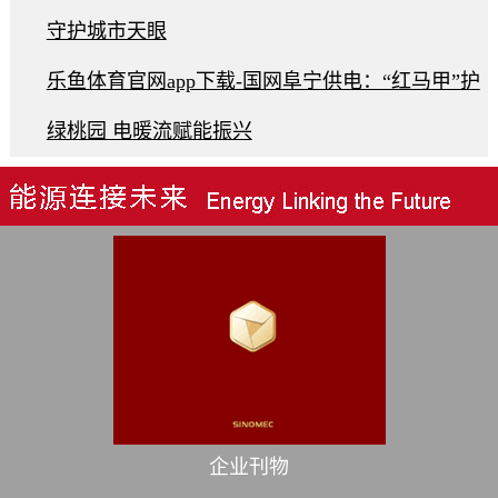
守护城市天眼
乐鱼体育官网app下载-国网阜宁供电：“红马甲”护
绿桃园 电暖流赋能振兴
企业刊物