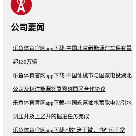
公司要闻
乐鱼体育官网app下载-中国北京新能源汽车保有量
超130万辆
乐鱼体育官网app下载-中国仙桃市与国家电投湖北
公司及林洋能源签署零碳园区合作协议
乐鱼体育官网app下载-中国永嘉抽水蓄能电站引水
调压井及上竖井的掘进任务完成
乐鱼体育官网app下载-“数”治于微，“智”运于常