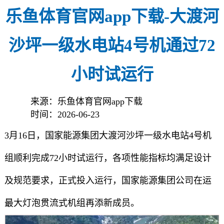
乐鱼体育官网app下载-大渡河
沙坪一级水电站4号机通过72
小时试运行
来源：乐鱼体育官网app下载
时间：2026-06-23
3月16日，国家能源集团大渡河沙坪一级水电站4号机
组顺利完成72小时试运行，各项性能指标均满足设计
及规范要求，正式投入运行，国家能源集团公司在运
最大灯泡贯流式机组再添新成员。