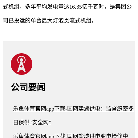
式机组，多年平均发电量达16.35亿千瓦时，是集团公
司已投运的单台最大灯泡贯流式机组。
公司要闻
乐鱼体育官网app下载-国网建湖供电：监督织密冬
日保供“安全网”
乐鱼体育官网app下载-国网盐城供电变电检修中