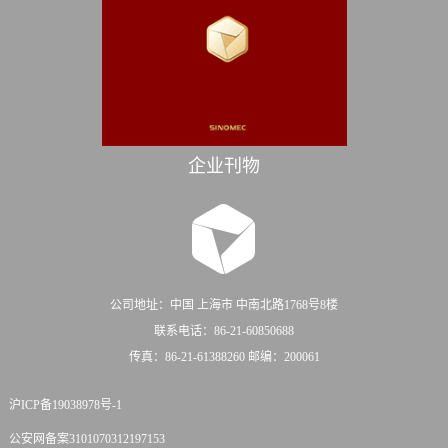
企业刊物
公司地址：中国 上海市 中南北路1768号8楼
联系电话：86-21-60850688
传真：86-21-61388260 邮编：200061
沪ICP备19038978号-1
公安网备案3101070312197153