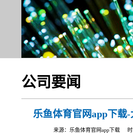
公司要闻
乐鱼体育官网app下载
来源：乐鱼体育官网app下载
时