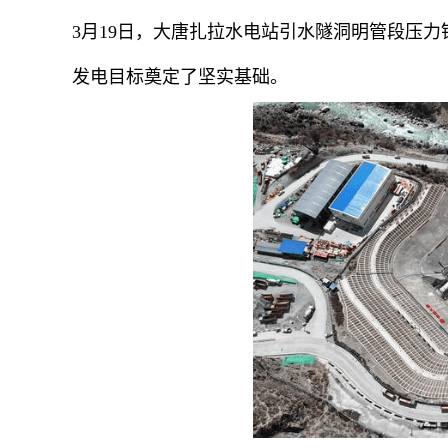
3月19日，大唐扎拉水电站引水隧洞明管段压力
发电目标奠定了坚实基础。