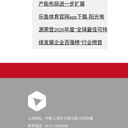
产能布局进一步扩展
乐鱼体育官网app下载-阳光电
源荣登2026年度"全球最佳可持
续发展企业百强榜"行业榜首
公司地址：中国 上海市 中南北路1768号8楼
联系电话：86-21-60850688