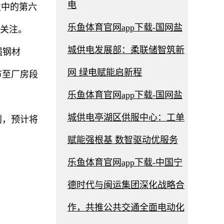
电
发中的第六
乐鱼体育官网app下载-国网盐
受关注。
城供电发展部：柔联储智筑新
强钢材
网 绿电赋能启新程
节至厂房段
乐鱼体育官网app下载-国网盐
城供电亭湖区供服中心：工单
利，预计将
赋能强根基 数智驱动优服务
乐鱼体育官网app下载-中国宁
德时代与闽运集团深化战略合
作，共推公共交通全面电动化