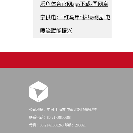
乐鱼体育官网app下载-国网阜
宁供电：“红马甲”护绿桃园 电
暖流赋能振兴
公司地址：中国 上海市 中南北路1768号8楼
联系电话：86-21-60850688
传真：86-21-61388260 邮编：200061