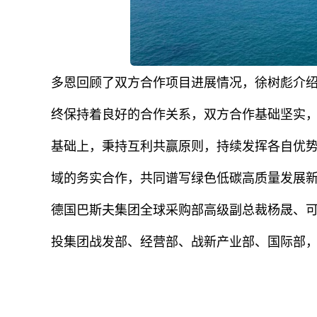
多恩回顾了双方合作项目进展情况，徐树彪介
终保持着良好的合作关系，双方合作基础坚实
基础上，秉持互利共赢原则，持续发挥各自优
域的务实合作，共同谱写绿色低碳高质量发展
德国巴斯夫集团全球采购部高级副总裁杨晟、可
投集团战发部、经营部、战新产业部、国际部，