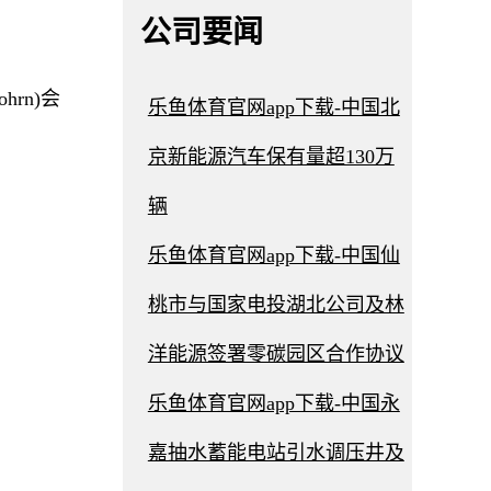
公司要闻
rn)会
乐鱼体育官网app下载-中国北
京新能源汽车保有量超130万
辆
乐鱼体育官网app下载-中国仙
桃市与国家电投湖北公司及林
洋能源签署零碳园区合作协议
乐鱼体育官网app下载-中国永
嘉抽水蓄能电站引水调压井及