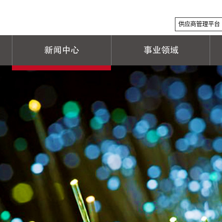
供应商管理平台