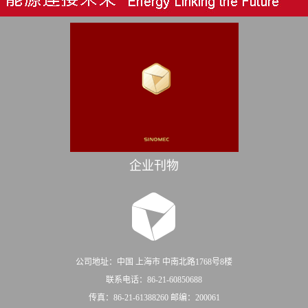
企业刊物
公司地址：中国 上海市 中南北路1768号8楼
联系电话：86-21-60850688
传真：86-21-61388260 邮编：200061