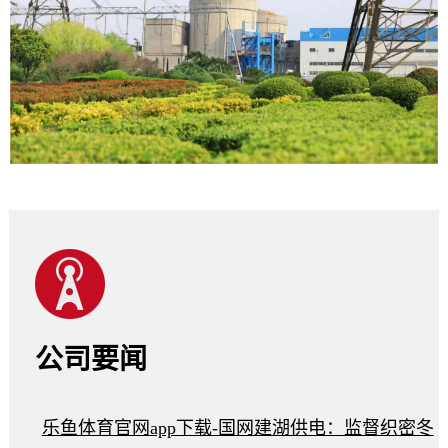
公司要闻
乐鱼体育官网app下载-国网建湖供电：监督织密冬