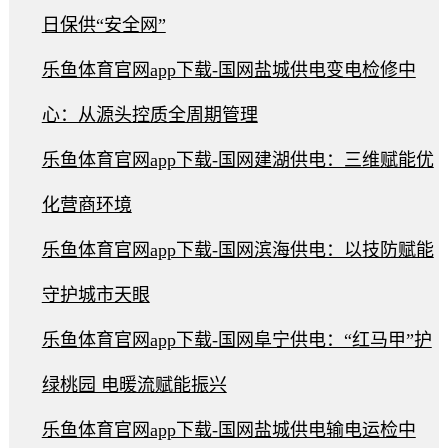
日保供“安全网”
乐鱼体育官网app下载-国网盐城供电变电检修中
心：从源头控质全周期管理
乐鱼体育官网app下载-国网建湖供电：三维赋能优
化营商环境
乐鱼体育官网app下载-国网滨海供电：以技防赋能
守护城市天眼
乐鱼体育官网app下载-国网阜宁供电：“红马甲”护
绿桃园 电暖流赋能振兴
乐鱼体育官网app下载-国网盐城供电输电运检中