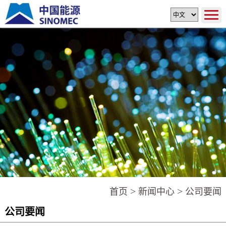
>
>
首页
新闻中心
公司要闻
公司要闻