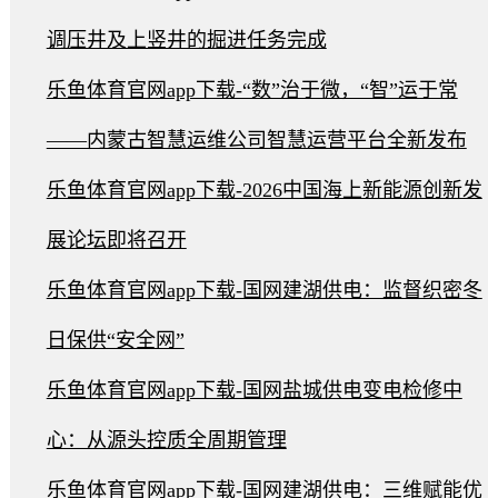
调压井及上竖井的掘进任务完成
乐鱼体育官网app下载-“数”治于微，“智”运于常
——内蒙古智慧运维公司智慧运营平台全新发布
乐鱼体育官网app下载-2026中国海上新能源创新发
展论坛即将召开
乐鱼体育官网app下载-国网建湖供电：监督织密冬
日保供“安全网”
乐鱼体育官网app下载-国网盐城供电变电检修中
心：从源头控质全周期管理
乐鱼体育官网app下载-国网建湖供电：三维赋能优