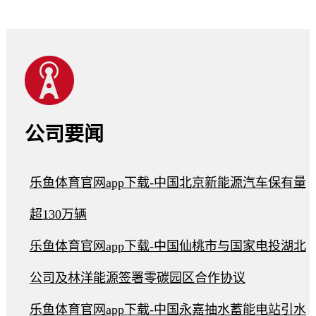
公司要闻
乐鱼体育官网app下载-中国北京新能源汽车保有量
超130万辆
乐鱼体育官网app下载-中国仙桃市与国家电投湖北
公司及林洋能源签署零碳园区合作协议
乐鱼体育官网app下载-中国永嘉抽水蓄能电站引水