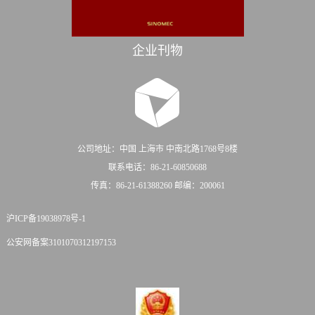
企业刊物
公司地址：中国 上海市 中南北路1768号8楼
联系电话：86-21-60850688
传真：86-21-61388260 邮编：200061
沪ICP备19038978号-1
公安网备案3101070312197153