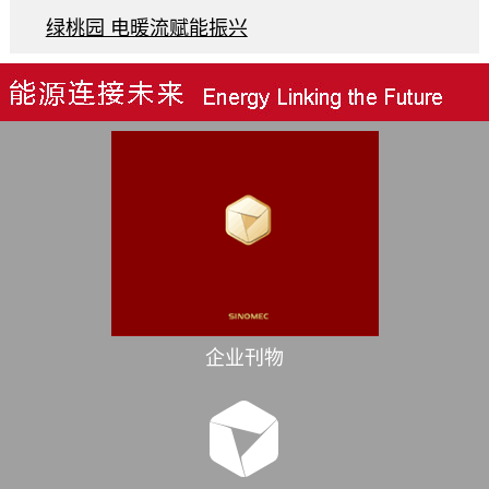
绿桃园 电暖流赋能振兴
企业刊物