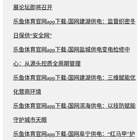
展论坛即将召开
乐鱼体育官网app下载-国网建湖供电：监督织密冬
日保供“安全网”
乐鱼体育官网app下载-国网盐城供电变电检修中
心：从源头控质全周期管理
乐鱼体育官网app下载-国网建湖供电：三维赋能优
化营商环境
乐鱼体育官网app下载-国网滨海供电：以技防赋能
守护城市天眼
乐鱼体育官网app下载-国网阜宁供电：“红马甲”护