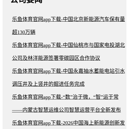
乐鱼体育官网app下载-中国北京新能源汽车保有量
超130万辆
乐鱼体育官网app下载-中国仙桃市与国家电投湖北
公司及林洋能源签署零碳园区合作协议
乐鱼体育官网app下载-中国永嘉抽水蓄能电站引水
调压井及上竖井的掘进任务完成
乐鱼体育官网app下载-“数”治于微，“智”运于常
——内蒙古智慧运维公司智慧运营平台全新发布
乐鱼体育官网app下载-2026中国海上新能源创新发