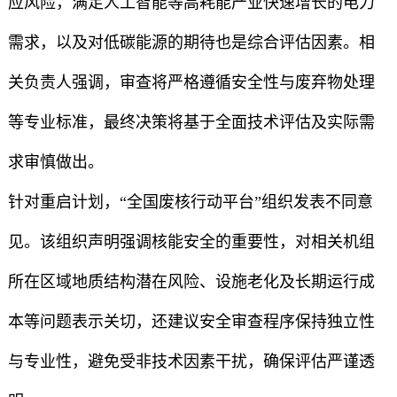
应风险，满足人工智能等高耗能产业快速增长的电力
需求，以及对低碳能源的期待也是综合评估因素。相
关负责人强调，审查将严格遵循安全性与废弃物处理
等专业标准，最终决策将基于全面技术评估及实际需
求审慎做出。
针对重启计划，“全国废核行动平台”组织发表不同意
见。该组织声明强调核能安全的重要性，对相关机组
所在区域地质结构潜在风险、设施老化及长期运行成
本等问题表示关切，还建议安全审查程序保持独立性
与专业性，避免受非技术因素干扰，确保评估严谨透