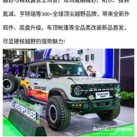
越野与精致露营全场景。现场威路越野、拓乐、捷赛
氮减、亨特瑞等300+全球顶尖越野品牌，带来全新外
观件、底盘升级、车顶帐篷等全品类改装新品首发，
尽显硬核越野的强势魅力!