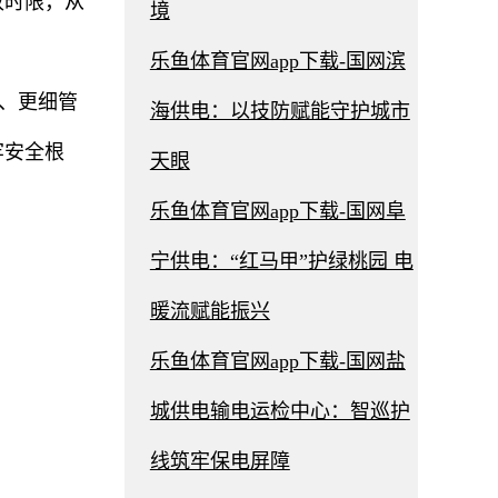
改时限，从
境
乐鱼体育官网app下载-国网滨
、更细管
海供电：以技防赋能守护城市
牢安全根
天眼
乐鱼体育官网app下载-国网阜
宁供电：“红马甲”护绿桃园 电
暖流赋能振兴
乐鱼体育官网app下载-国网盐
城供电输电运检中心：智巡护
线筑牢保电屏障