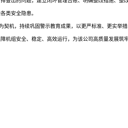
对排查出的问题，建立闭环管理台账、明确整改措施、整
除各类安全隐患。
动为契机，持续巩固警示教育成果，以更严标准、更实举措
保障机组安全、稳定、高效运行，为该公司高质量发展筑