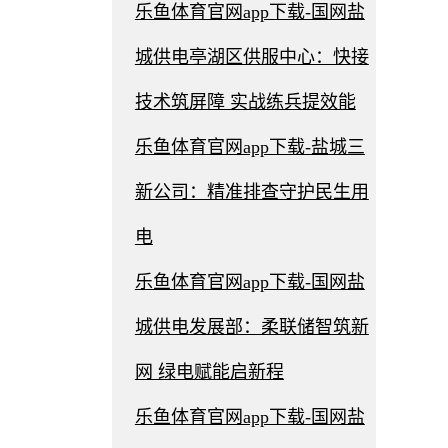
乐鱼体育官网app下载-国网盐
城供电亭湖区供服中心：快接
技术筑屏障 实战练兵提效能
乐鱼体育官网app下载-盐城三
新公司：精准排查守护民生用
电
乐鱼体育官网app下载-国网盐
城供电发展部：柔联储智筑新
网 绿电赋能启新程
乐鱼体育官网app下载-国网盐