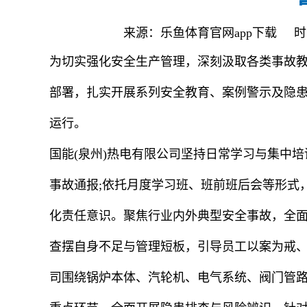
来源：乐鱼体育官网app下载
时
为切实强化安全生产管理，深刻汲取各类事故教训
部署，扎实开展系列安全教育、案例警示及隐
运行。
国能(泉州)热电有限公司坚持日常学习与集中
事故通报;依托月度学习班、班前班后会等形式
化责任意识。聚焦行业内外典型安全事故，全面
查摆自身不足与管理短板，引导员工以案为戒、
司围绕锅炉本体、汽轮机、电气系统、阀门管路