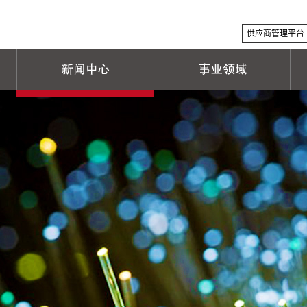
供应商管理平台