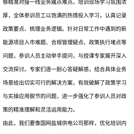
够精准对接一线业务痛点难点。培训现场学习氛围浓
厚，全体参训员工以饱满的热情投入学习，认真记录
政策要点、梳理业务逻辑。针对日常工作中遇到的新
能源项目入市难题、合规管理疑点、政策执行堵点等
问题，参训人员主动举手提问，与授课专家展开深入
交流探讨。专家们逐一耐心答疑解惑，结合具体业务
场景给出切实可行的解决方案，有效破解了政策学习
与实操应用脱节的问题，进一步强化了参训人员对政
策的精准理解和灵活运用能力。
由此，我们要像国网盐城供电公司那样，优化培训内