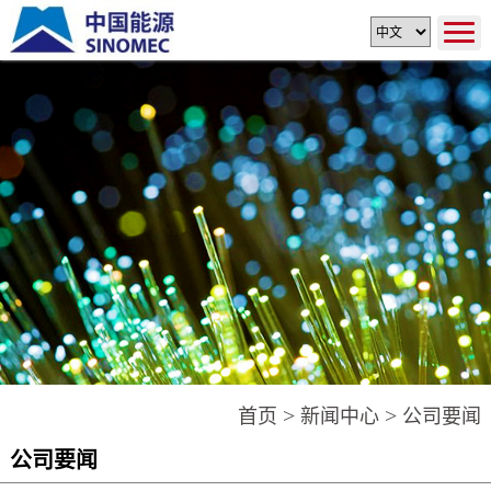
>
>
首页
新闻中心
公司要闻
公司要闻