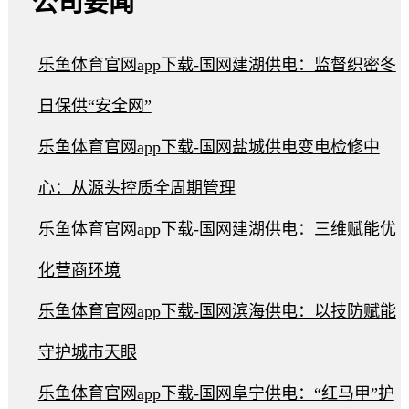
公司要闻
乐鱼体育官网app下载-国网建湖供电：监督织密冬
日保供“安全网”
乐鱼体育官网app下载-国网盐城供电变电检修中
心：从源头控质全周期管理
乐鱼体育官网app下载-国网建湖供电：三维赋能优
化营商环境
乐鱼体育官网app下载-国网滨海供电：以技防赋能
守护城市天眼
乐鱼体育官网app下载-国网阜宁供电：“红马甲”护