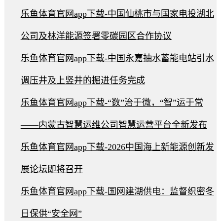
乐鱼体育官网app下载-中国仙桃市与国家电投湖北
公司及林洋能源签署零碳园区合作协议
乐鱼体育官网app下载-中国永嘉抽水蓄能电站引水
调压井及上竖井的掘进任务完成
乐鱼体育官网app下载-“数”治于微，“智”运于常
——内蒙古智慧运维公司智慧运营平台全新发布
乐鱼体育官网app下载-2026中国海上新能源创新发
展论坛即将召开
乐鱼体育官网app下载-国网建湖供电：监督织密冬
日保供“安全网”