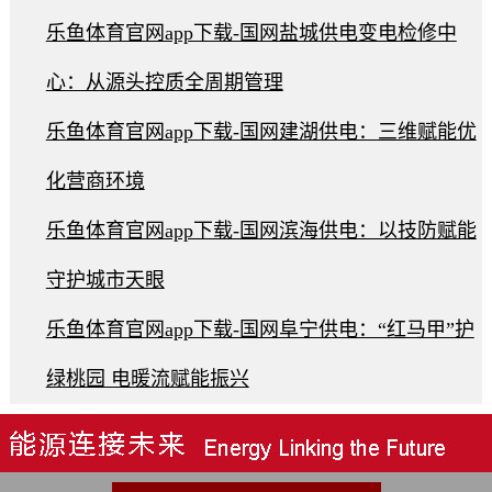
乐鱼体育官网app下载-国网盐城供电变电检修中
心：从源头控质全周期管理
乐鱼体育官网app下载-国网建湖供电：三维赋能优
化营商环境
乐鱼体育官网app下载-国网滨海供电：以技防赋能
守护城市天眼
乐鱼体育官网app下载-国网阜宁供电：“红马甲”护
绿桃园 电暖流赋能振兴