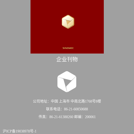
企业刊物
公司地址：中国 上海市 中南北路1768号8楼
联系电话：86-21-60850688
传真：86-21-61388260 邮编：200061
沪ICP备19038978号-1