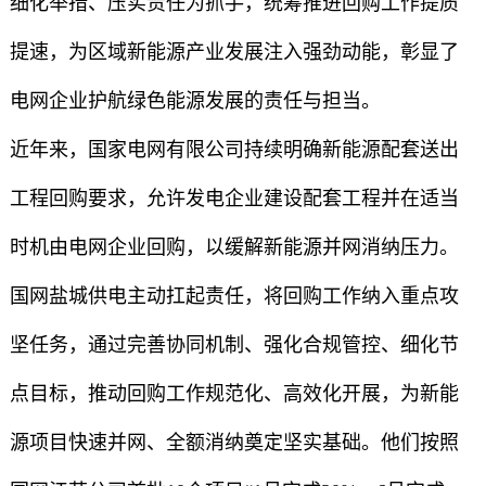
细化举措、压实责任为抓手，统筹推进回购工作提质
提速，为区域新能源产业发展注入强劲动能，彰显了
电网企业护航绿色能源发展的责任与担当。
近年来，国家电网有限公司持续明确新能源配套送出
工程回购要求，允许发电企业建设配套工程并在适当
时机由电网企业回购，以缓解新能源并网消纳压力。
国网盐城供电主动扛起责任，将回购工作纳入重点攻
坚任务，通过完善协同机制、强化合规管控、细化节
点目标，推动回购工作规范化、高效化开展，为新能
源项目快速并网、全额消纳奠定坚实基础。他们按照