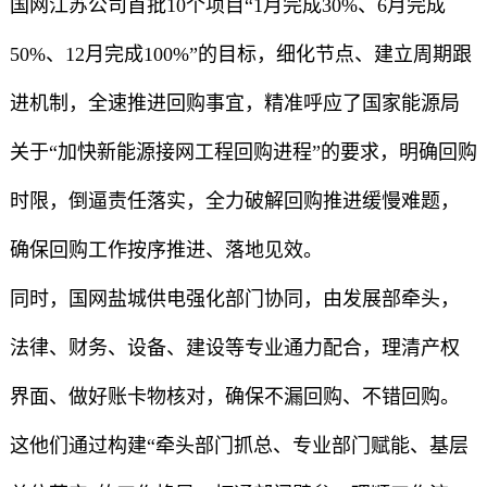
国网江苏公司首批10个项目“1月完成30%、6月完成
50%、12月完成100%”的目标，细化节点、建立周期跟
进机制，全速推进回购事宜，精准呼应了国家能源局
关于“加快新能源接网工程回购进程”的要求，明确回购
时限，倒逼责任落实，全力破解回购推进缓慢难题，
确保回购工作按序推进、落地见效。
同时，国网盐城供电强化部门协同，由发展部牵头，
法律、财务、设备、建设等专业通力配合，理清产权
界面、做好账卡物核对，确保不漏回购、不错回购。
这他们通过构建“牵头部门抓总、专业部门赋能、基层