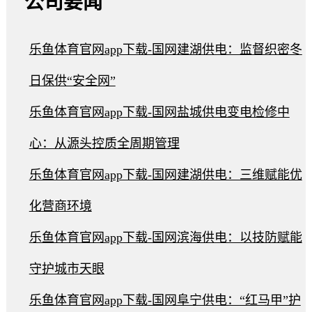
公司要闻
乐鱼体育官网app下载-国网建湖供电：监督织密冬
日保供“安全网”
乐鱼体育官网app下载-国网盐城供电变电检修中
心：从源头控质全周期管理
乐鱼体育官网app下载-国网建湖供电：三维赋能优
化营商环境
乐鱼体育官网app下载-国网滨海供电：以技防赋能
守护城市天眼
乐鱼体育官网app下载-国网阜宁供电：“红马甲”护