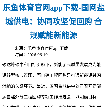
乐鱼体育官网app下载-国网盐
城供电：协同攻坚促回购 合
规赋能新能源
来源：乐鱼体育官网app下载
时间：2026-06-10
碳达峰碳中和目标引领下，新能源高质量发展成为能
源转型核心议题，而自建工程回购是打通新能源并网
消纳的关键环节。最近，国网盐城供电公司召开新能
源自建外线工程回购专项工作推进会，以明确目标、