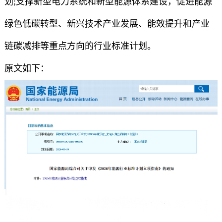
划;支撑新型电力系统和新型能源体系建设，促进能源
绿色低碳转型、新兴技术产业发展、能效提升和产业
链碳减排等重点方向的行业标准计划。
原文如下：