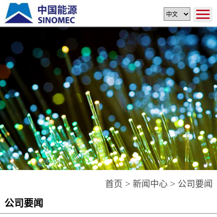
>
>
首页
新闻中心
公司要闻
公司要闻