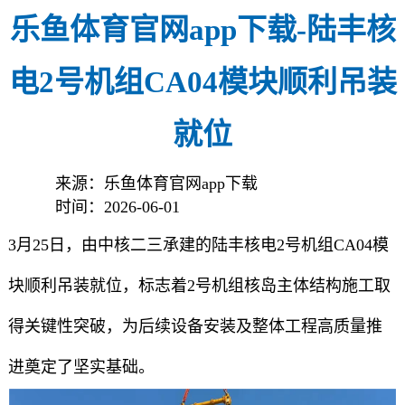
乐鱼体育官网app下载-陆丰核
电2号机组CA04模块顺利吊装
就位
来源：乐鱼体育官网app下载
时间：2026-06-01
3月25日，由中核二三承建的陆丰核电2号机组CA04模
块顺利吊装就位，标志着2号机组核岛主体结构施工取
得关键性突破，为后续设备安装及整体工程高质量推
进奠定了坚实基础。