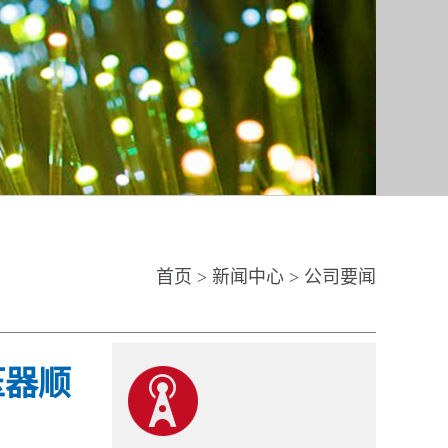
首页
>
新闻中心
>
公司要闻
压器顺