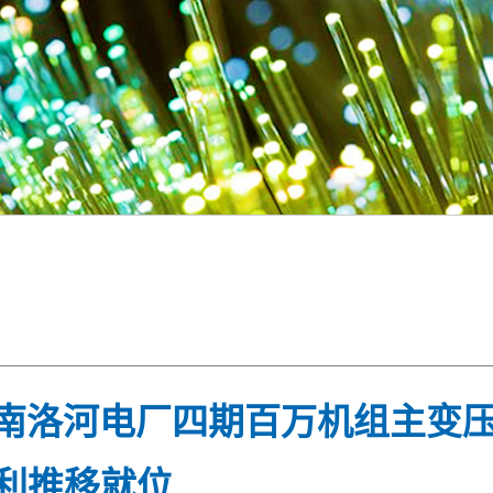
淮南洛河电厂四期百万机组主变
利推移就位