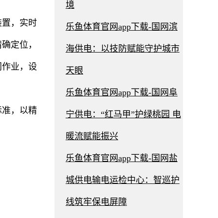
。
境
装置，实时
乐鱼体育官网app下载-国网滨
精确定位，
海供电：以技防赋能守护城市
同作业，设
天眼
乐鱼体育官网app下载-国网阜
标准，以精
宁供电：“红马甲”护绿桃园 电
暖流赋能振兴
乐鱼体育官网app下载-国网盐
城供电输电运检中心：智巡护
线筑牢保电屏障