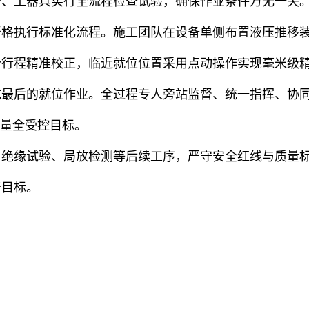
备、工器具实行全流程检查试验，确保作业条件万无一失
严格执行标准化流程。施工团队在设备单侧布置液压推移
个行程精准校正，临近就位位置采用点动操作实现毫米级
成最后的就位作业。全过程专人旁站监督、统一指挥、协
质量全受控目标。
、绝缘试验、局放检测等后续工序，严守安全红线与质量
产目标。