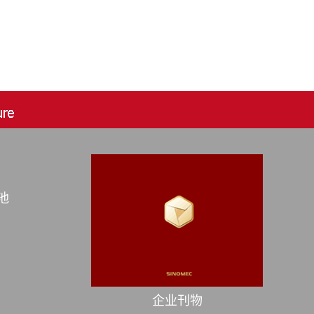
池
企业刊物