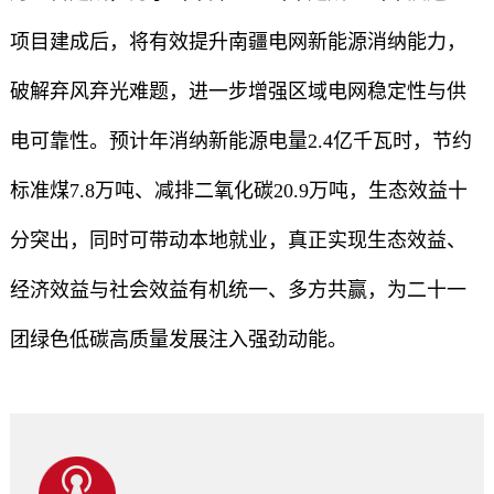
项目建成后，将有效提升南疆电网新能源消纳能力，
破解弃风弃光难题，进一步增强区域电网稳定性与供
电可靠性。预计年消纳新能源电量2.4亿千瓦时，节约
标准煤7.8万吨、减排二氧化碳20.9万吨，生态效益十
分突出，同时可带动本地就业，真正实现生态效益、
经济效益与社会效益有机统一、多方共赢，为二十一
团绿色低碳高质量发展注入强劲动能。