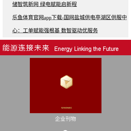
储智筑新网 绿电赋能启新程
乐鱼体育官网app下载-国网盐城供电亭湖区供服中
心：工单赋能强根基 数智驱动优服务
企业刊物