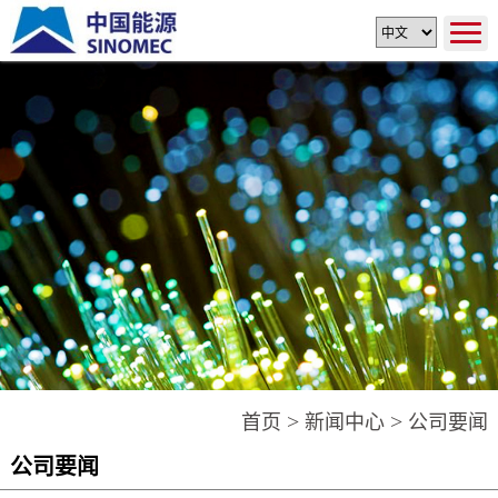
>
>
首页
新闻中心
公司要闻
公司要闻