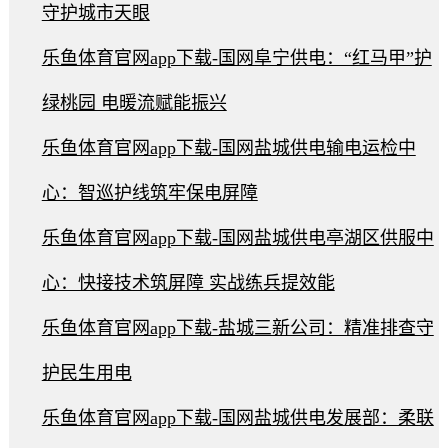
守护城市天眼
乐鱼体育官网app下载-国网阜宁供电：“红马甲”护
绿桃园 电暖流赋能振兴
乐鱼体育官网app下载-国网盐城供电输电运检中
心：智巡护线筑牢保电屏障
乐鱼体育官网app下载-国网盐城供电亭湖区供服中
心：快接技术筑屏障 实战练兵提效能
乐鱼体育官网app下载-盐城三新公司：精准排查守
护民生用电
乐鱼体育官网app下载-国网盐城供电发展部：柔联