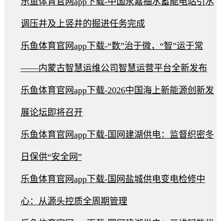
乐鱼体育官网app下载-中国永嘉抽水蓄能电站引水
调压井及上竖井的掘进任务完成
乐鱼体育官网app下载-“数”治于微，“智”运于常
——内蒙古智慧运维公司智慧运营平台全新发布
乐鱼体育官网app下载-2026中国海上新能源创新发
展论坛即将召开
乐鱼体育官网app下载-国网建湖供电：监督织密冬
日保供“安全网”
乐鱼体育官网app下载-国网盐城供电变电检修中
心：从源头控质全周期管理