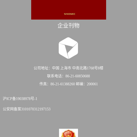
企业刊物
公司地址：中国 上海市 中南北路1768号8楼
联系电话：86-21-60850688
传真：86-21-61388260 邮编：200061
沪ICP备19038978号-1
公安网备案3101070312197153