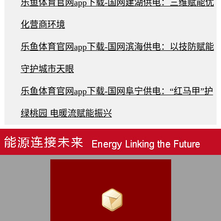
乐鱼体育官网app下载-国网建湖供电：三维赋能优
化营商环境
乐鱼体育官网app下载-国网滨海供电：以技防赋能
守护城市天眼
乐鱼体育官网app下载-国网阜宁供电：“红马甲”护
绿桃园 电暖流赋能振兴