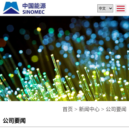
>
>
首页
新闻中心
公司要闻
公司要闻