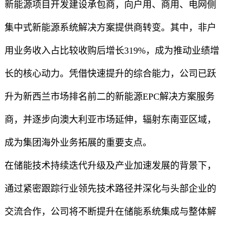
新能源项目开发建设承包商，向户用、商用、电网侧
集中式新能源系统解决方案提供商转变。其中，非户
用业务收入占比较收购后增长319%，成为推动业绩增
长的核心动力。凭借快速提升的综合能力，公司已跃
升为新西兰市场排名前二的新能源EPC解决方案服务
商，并逐步向澳大利亚市场延伸，辐射东南亚区域，
成为集团海外业务拓展的重要支点。
在储能技术持续迭代升级及产业加速发展的背景下，
通过紧密跟踪行业领先技术路径并深化与头部企业的
交流合作，公司将不断提升在储能系统集成与整体解