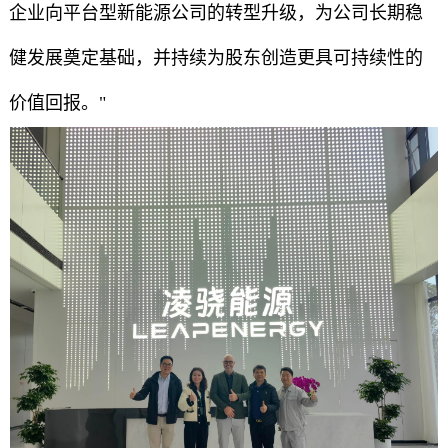
企业向平台型新能源公司的转型升级，为公司长期稳
健发展奠定基础，并持续为股东创造更具可持续性的
价值回报。"