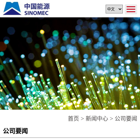
>
>
首页
新闻中心
公司要闻
公司要闻