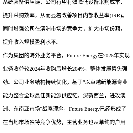
系统装备供应链，公司有望有效降低设备采购成本、
提升采购效率，从而显着改善项目内部收益率(IRR)。
同时增强公司在澳洲市场的竞争力，扩大市场份额，
提升收入规模盈利水平。
作为集团的海外业务平台，Future Energy在2025年实现
业务收益较2024年收购后增长204%，整体发展势头强
劲。公司业务结构持续优化，基于"以卓越新能源专业
能力整合全球最佳新能源供应链，深新西兰，进攻澳
洲、东南亚市场"战略理念，Future Energy已经形成了
在当地市场独特竞争优势，主营业务也从单纯的户用