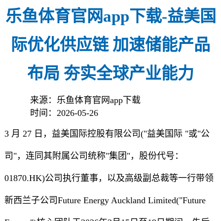
乐鱼体育官网app下载-益美国
际优化供应链 加速储能产品
布局 夯实全球产业能力
来源：乐鱼体育官网app下载
时间：2026-05-26
3 月 27 日，益美国际控股有限公司("益美国际 "或"公
司"，连同其附属公司统称"集团"，股份代号：
01870.HK)公司执行董事，以及高级副总裁等一行带领
新西兰子公司Future Energy Auckland Limited("Future