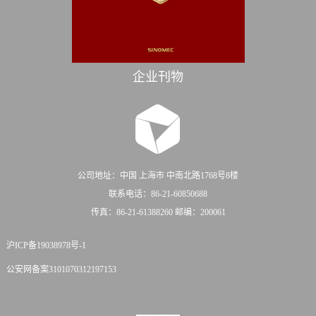
企业刊物
公司地址：中国 上海市 中南北路1768号8楼
联系电话：86-21-60850688
传真：86-21-61388260 邮编：200061
沪ICP备19038978号-1
公安网备案3101070312197153