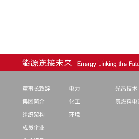
董事长致辞
电力
光热技术
集团简介
化工
氢燃料电
组织架构
环境
成员企业