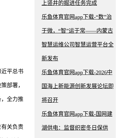
上竖井的掘进任务完成
乐鱼体育官网app下载-“数”治
于微，“智”运于常——内蒙古
智慧运维公司智慧运营平台全
新发布
习近平总书
乐鱼体育官网app下载-2026中
决策部署，
国海上新能源创新发展论坛即
备，全力推
将召开
乐鱼体育官网app下载-国网建
位有关负责
湖供电：监督织密冬日保供