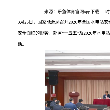
来源：乐鱼体育官网app下载
时
3月25日，国家能源局召开2026年全国水电站
安全面临的形势，部署“十五五”及2026年水
话。