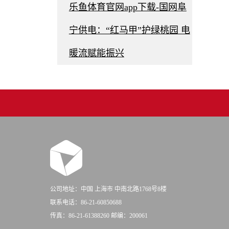
乐鱼体育官网app下载-国网阜
宁供电：“红马甲”护绿桃园 电
暖流赋能振兴
公司地址：中国 上海市 中南北路1768号8楼
联系电话：86-21-60850688
传真：86-21-61388260 邮编：200061