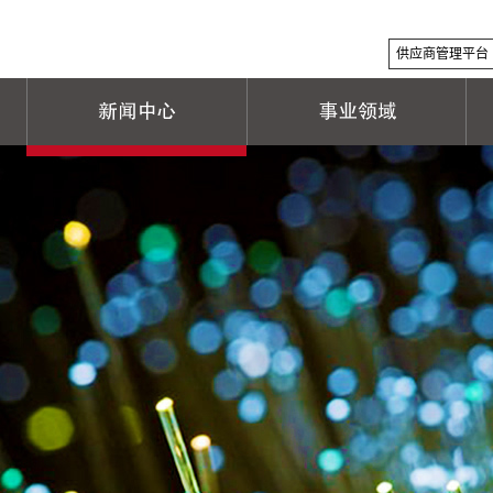
供应商管理平台