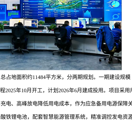
占地面积约11484平方米，分两期规划。一期建设规模
一期工程2025年10月开工，计划2026年6月建成投用。项目采
谷充电、高峰放电降低用电成本，作为应急备用电源保障
磷酸铁锂电池，配套智慧能源管理系统，精准调控发电资