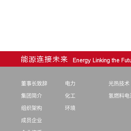
董事长致辞
电力
光热技术
集团简介
化工
氢燃料电
组织架构
环境
成员企业