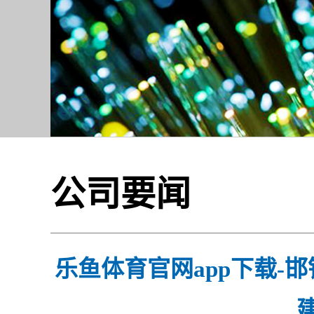
公司要闻
乐鱼体育官网app下载-