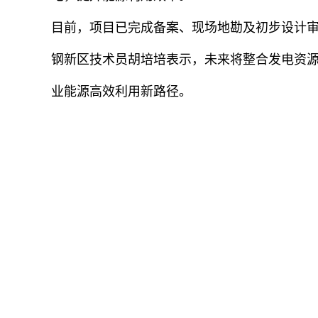
目前，项目已完成备案、现场地勘及初步设计审
钢新区技术员胡培培表示，未来将整合发电资
业能源高效利用新路径。