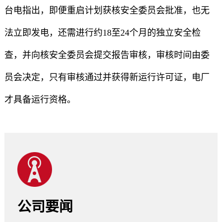
台电指出，即便重启计划获核安全委员会批准，也无
法立即发电，还需进行约18至24个月的独立安全检
查，并向核安全委员会提交报告审核，审核时间由委
员会决定，只有审核通过并获得新运行许可证，电厂
才具备运行资格。
公司要闻