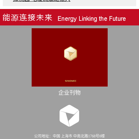
企业刊物
公司地址：中国 上海市 中南北路1768号8楼