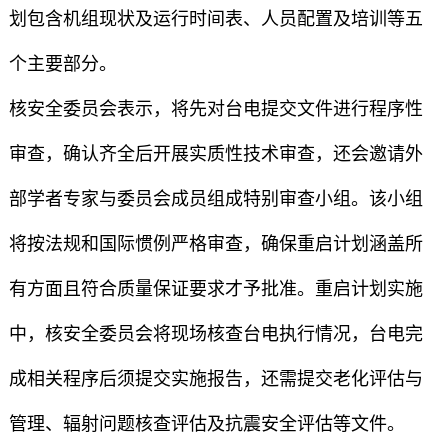
划包含机组现状及运行时间表、人员配置及培训等五
个主要部分。
核安全委员会表示，将先对台电提交文件进行程序性
审查，确认齐全后开展实质性技术审查，还会邀请外
部学者专家与委员会成员组成特别审查小组。该小组
将按法规和国际惯例严格审查，确保重启计划涵盖所
有方面且符合质量保证要求才予批准。重启计划实施
中，核安全委员会将现场核查台电执行情况，台电完
成相关程序后须提交实施报告，还需提交老化评估与
管理、辐射问题核查评估及抗震安全评估等文件。