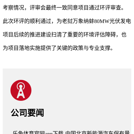
考察情况，评审会最终一致同意项目通过环评审查。
此次环评的顺利通过，为老挝万象纳蚌80MW光伏发电
项目后续的推进建设扫清了重要的环境评估障碍，也
为项目落地实施提供了关键的政策与专业支撑。
公司要闻
乐鱼体育官网app下载-中国北京新能源汽车保有量