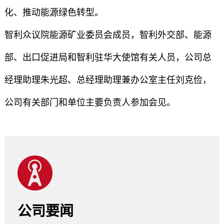
化、推动能源绿色转型。
智利众议院能源矿业委员会成员，智利外交部、能源
部、出口促进局和智利驻华大使馆有关人员，公司总
经理助理朱光超、总经理助理兼办公室主任刘克俭，
公司有关部门和单位主要负责人参加会见。
公司要闻