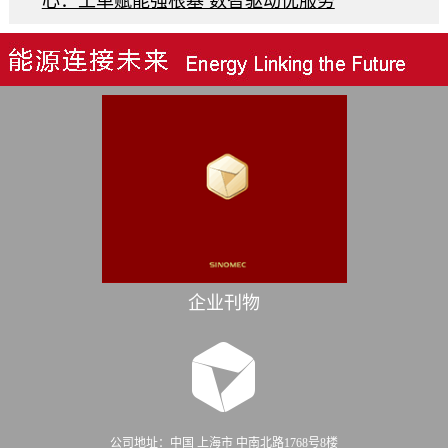
心：工单赋能强根基 数智驱动优服务
企业刊物
公司地址：中国 上海市 中南北路1768号8楼