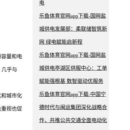
电
乐鱼体育官网app下载-国网盐
城供电发展部：柔联储智筑新
网 绿电赋能启新程
乐鱼体育官网app下载-国网盐
源容量和电
城供电亭湖区供服中心：工单
，几乎与
赋能强根基 数智驱动优服务
乐鱼体育官网app下载-中国宁
化和城市化
德时代与闽运集团深化战略合
益重视也促
作，共推公共交通全面电动化