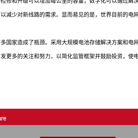
的检修和升级可以增加每公里的容量，数字化可以通过解
可以减少对新线路的需求。显而易见的是，世界目前的电
许多国家造成了瓶颈。采用大规模电池存储解决方案和电
引发更多的关注和努力，以简化监管框架并鼓励投资，使