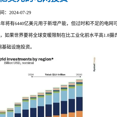
间：2024-07-29
4年将有6440亿美元用于新增产能，但过时和不足的电网
y的研究，如果世界要将全球变暖限制在比工业化前水平高1.8摄
电网基础设施投资。