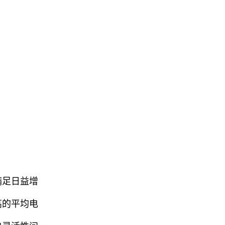
满足日益增
高的平均电