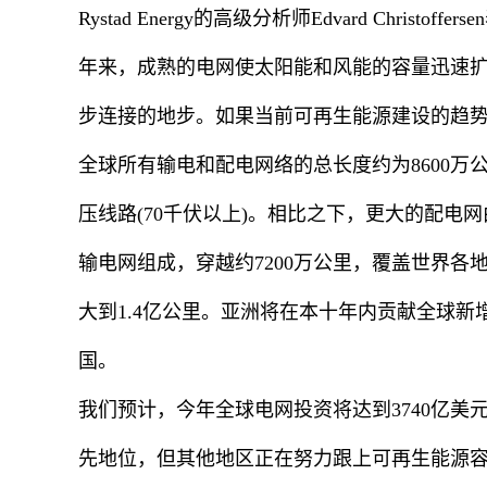
Rystad Energy的高级分析师Edvard Chr
年来，成熟的电网使太阳能和风能的容量迅速
步连接的地步。如果当前可再生能源建设的趋
全球所有输电和配电网络的总长度约为8600万公
压线路(70千伏以上)。相比之下，更大的配电网由
输电网组成，穿越约7200万公里，覆盖世界各地的
大到1.4亿公里。亚洲将在本十年内贡献全球
国。
我们预计，今年全球电网投资将达到3740亿美
先地位，但其他地区正在努力跟上可再生能源容量增