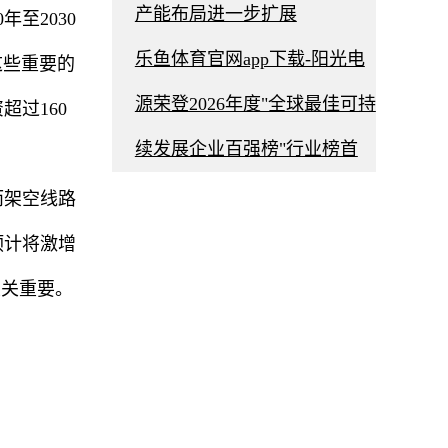
产能布局进一步扩展
至2030
乐鱼体育官网app下载-阳光电
这些重要的
源荣登2026年度"全球最佳可持
超过160
续发展企业百强榜"行业榜首
而架空线路
预计将激增
至关重要。