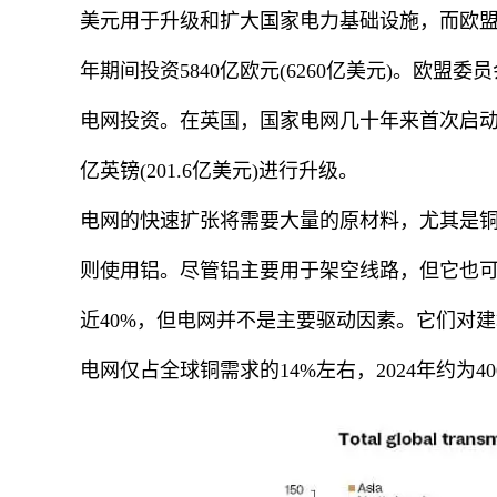
美元用于升级和扩大国家电力基础设施，而欧盟委员
年期间投资5840亿欧元(6260亿美元)。欧盟
电网投资。在英国，国家电网几十年来首次启动了一
亿英镑(201.6亿美元)进行升级。
电网的快速扩张将需要大量的原材料，尤其是
则使用铝。尽管铝主要用于架空线路，但它也
近40%，但电网并不是主要驱动因素。它们对
电网仅占全球铜需求的14%左右，2024年约为4