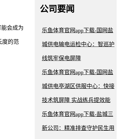
公司要闻
可能会成为
乐鱼体育官网app下载-国网盐
氏度的范
城供电输电运检中心：智巡护
线筑牢保电屏障
乐鱼体育官网app下载-国网盐
城供电亭湖区供服中心：快接
技术筑屏障 实战练兵提效能
乐鱼体育官网app下载-盐城三
新公司：精准排查守护民生用