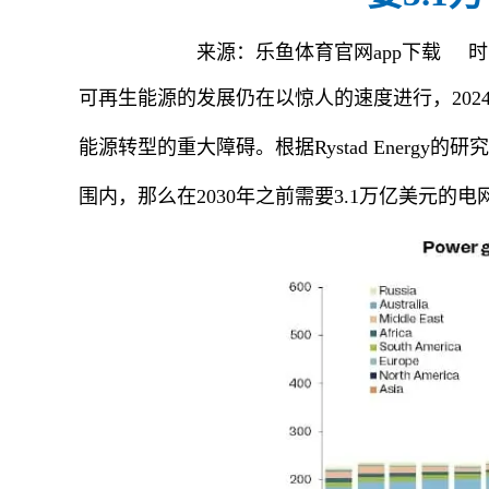
来源：乐鱼体育官网app下载
时
可再生能源的发展仍在以惊人的速度进行，202
能源转型的重大障碍。根据Rystad Energ
围内，那么在2030年之前需要3.1万亿美元的