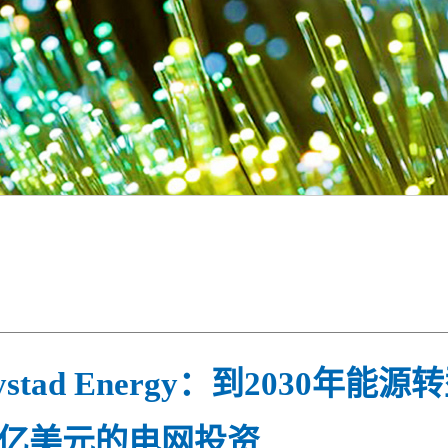
tad Energy：到2030年能源
1万亿美元的电网投资