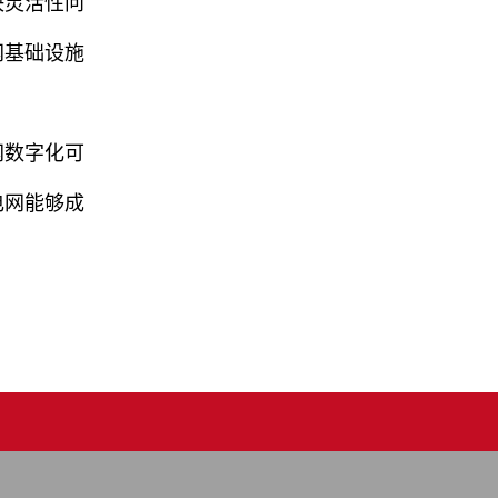
决灵活性问
网基础设施
网数字化可
电网能够成