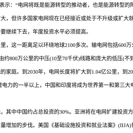
istoffersen表示：“电网将既是能源转型的推动者，也是能源转型
扩大，但许多国家电网现在已经接近或处于不升级或扩大
势要继续下去，年度投资水平必须提高。
里，这一距离足以环绕地球2100多次。输电网包括600
约800万公里的中压(10至70千伏)线路和庞大的低压(不到
家庭。到2030年，电网长度将扩大到1.04亿公里，到20
新增电力的一半以上，中国和印度将成为世界第一和第三大
元，其中中国约占总投资的30%。亚洲将在电网扩建投资
加的步伐。美国《基础设施投资和就业法案》(IIJA)包