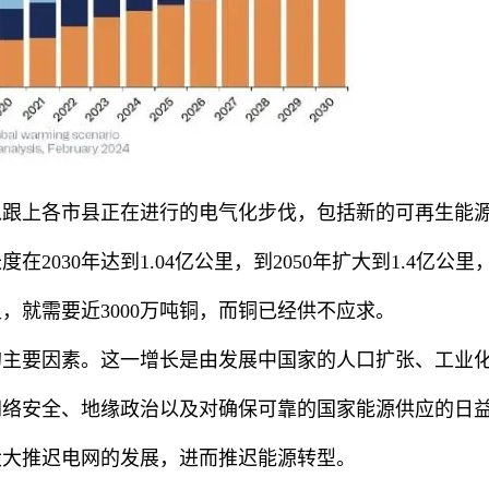
，以跟上各市县正在进行的电气化步伐，包括新的可再生能
030年达到1.04亿公里，到2050年扩大到1.4亿公里
里，就需要近3000万吨铜，而铜已经供不应求。
的主要因素。这一增长是由发展中国家的人口扩张、工业
网络安全、地缘政治以及对确保可靠的国家能源供应的日
大大推迟电网的发展，进而推迟能源转型。