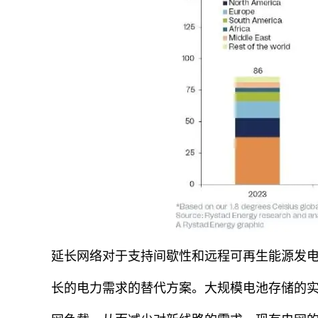
延长网络对于支持间歇性和远程可再生能源发
长的电力需求的替代方案。大规模电池存储的