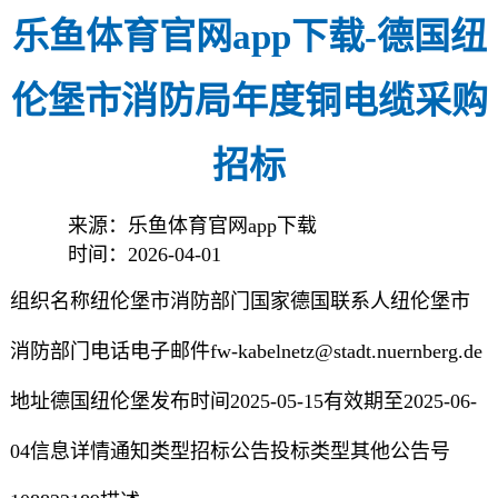
乐鱼体育官网app下载-德国纽
伦堡市消防局年度铜电缆采购
招标
来源：乐鱼体育官网app下载
时间：2026-04-01
组织名称纽伦堡市消防部门国家德国联系人纽伦堡市
消防部门电话电子邮件fw-kabelnetz@stadt.nuernberg.de
地址德国纽伦堡发布时间2025-05-15有效期至2025-06-
04信息详情通知类型招标公告投标类型其他公告号