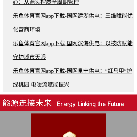
心：从源头控质全周期管理
乐鱼体育官网app下载-国网建湖供电：三维赋能优
化营商环境
乐鱼体育官网app下载-国网滨海供电：以技防赋能
守护城市天眼
乐鱼体育官网app下载-国网阜宁供电：“红马甲”护
绿桃园 电暖流赋能振兴