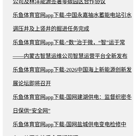
公司及林洋能源签署零碳园区合作协议
乐鱼体育官网app下载-中国永嘉抽水蓄能电站引水
调压井及上竖井的掘进任务完成
乐鱼体育官网app下载-“数”治于微，“智”运于常
——内蒙古智慧运维公司智慧运营平台全新发布
乐鱼体育官网app下载-2026中国海上新能源创新发
展论坛即将召开
乐鱼体育官网app下载-国网建湖供电：监督织密冬
日保供“安全网”
乐鱼体育官网app下载-国网盐城供电变电检修中