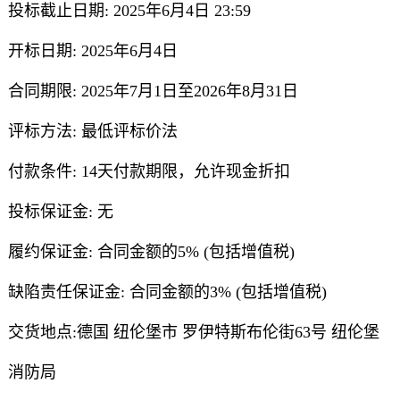
投标截止日期: 2025年6月4日 23:59
开标日期: 2025年6月4日
合同期限: 2025年7月1日至2026年8月31日
评标方法: 最低评标价法
付款条件: 14天付款期限，允许现金折扣
投标保证金: 无
履约保证金: 合同金额的5% (包括增值税)
缺陷责任保证金: 合同金额的3% (包括增值税)
交货地点:德国 纽伦堡市 罗伊特斯布伦街63号 纽伦堡
消防局