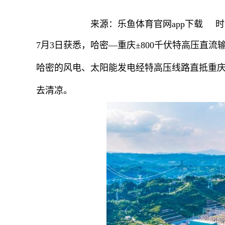
来源：乐鱼体育官网app下载
时
7月3日获悉，哈密—重庆±800千伏特高压直流
哈密的风电、太阳能发电经特高压线路直抵重
去清凉。