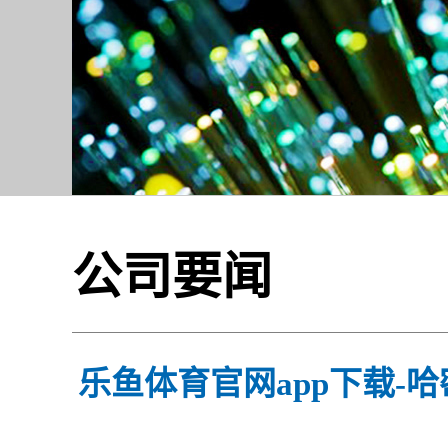
公司要闻
乐鱼体育官网app下载-