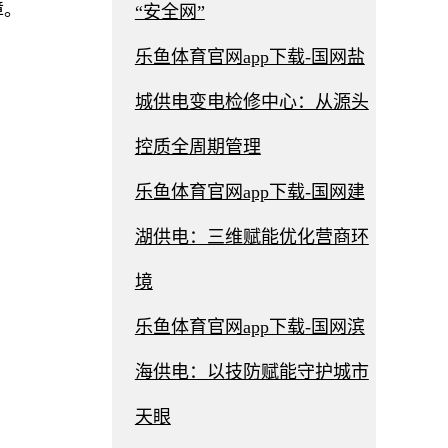
障。
“安全网”
乐鱼体育官网app下载-国网盐
城供电变电检修中心：从源头
控质全周期管理
乐鱼体育官网app下载-国网建
湖供电：三维赋能优化营商环
境
乐鱼体育官网app下载-国网滨
海供电：以技防赋能守护城市
天眼