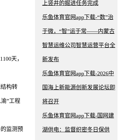
上竖井的掘进任务完成
乐鱼体育官网app下载-“数”治
于微，“智”运于常——内蒙古
智慧运维公司智慧运营平台全
100天，
新发布
乐鱼体育官网app下载-2026中
源结构转
国海上新能源创新发展论坛即
渝”工程
将召开
乐鱼体育官网app下载-国网建
善的监测预
湖供电：监督织密冬日保供