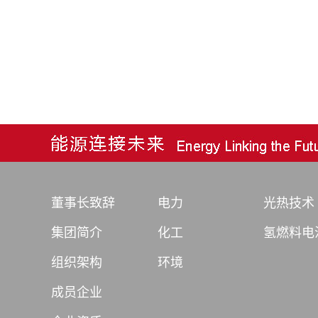
董事长致辞
电力
光热技术
集团简介
化工
氢燃料电
组织架构
环境
成员企业