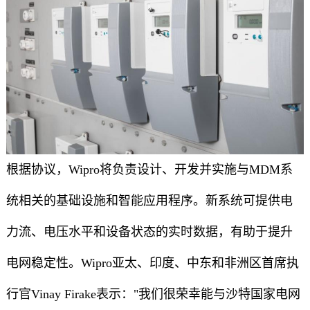
根据协议，Wipro将负责设计、开发并实施与MDM系
统相关的基础设施和智能应用程序。新系统可提供电
力流、电压水平和设备状态的实时数据，有助于提升
电网稳定性。Wipro亚太、印度、中东和非洲区首席执
行官Vinay Firake表示："我们很荣幸能与沙特国家电网