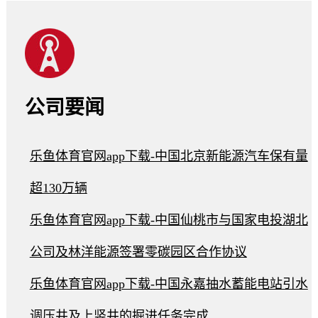
公司要闻
乐鱼体育官网app下载-中国北京新能源汽车保有量
超130万辆
乐鱼体育官网app下载-中国仙桃市与国家电投湖北
公司及林洋能源签署零碳园区合作协议
乐鱼体育官网app下载-中国永嘉抽水蓄能电站引水
调压井及上竖井的掘进任务完成