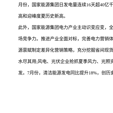
月份，国家能源集团日发电量连续16天超40亿千
高和迎峰度夏历史新高。
此外，国家能源集团电力产业主动识变应变，
场竞争力。推进产业全面对标，完善电力营销
源禀赋制定差异化营销策略，充分挖掘省间现
水尽其用;风电、光伏企业抢抓夏季风力、光照
发。7月份，清洁能源发电同比提升18%，创历