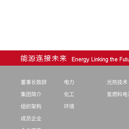
董事长致辞
电力
光热技术
集团简介
化工
氢燃料电
组织架构
环境
成员企业