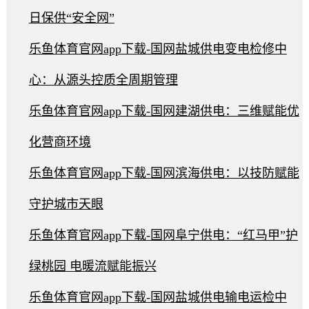
日保供“安全网”
乐鱼体育官网app下载-国网盐城供电变电检修中
心：从源头控质全周期管理
乐鱼体育官网app下载-国网建湖供电：三维赋能优
化营商环境
乐鱼体育官网app下载-国网滨海供电：以技防赋能
守护城市天眼
乐鱼体育官网app下载-国网阜宁供电：“红马甲”护
绿桃园 电暖流赋能振兴
乐鱼体育官网app下载-国网盐城供电输电运检中