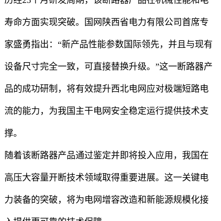
寿命方面实现突破。国网陕西省电力有限公司首席专
家盛勇指出：“新产品性能参数国际领先，并且与现有
设备尺寸完全一致，可直接替换升级。”这一断路器产
品的成功研制，将有效提升西北电网应对极端短路电
流的能力，为我国主干电网安全稳定运行提供技术支
撑。
随着该断路器产品通过鉴定并即将投入应用，我国在
高压大容量开断技术领域取得重要进展。这一关键电
力装备的突破，将为电网增容改造和新能源规模化接