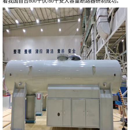
着我国首台800千伏/80千安大容量断路器研制成功。