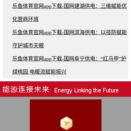
乐鱼体育官网app下载-国网建湖供电：三维赋能优
化营商环境
乐鱼体育官网app下载-国网滨海供电：以技防赋能
守护城市天眼
乐鱼体育官网app下载-国网阜宁供电：“红马甲”护
绿桃园 电暖流赋能振兴