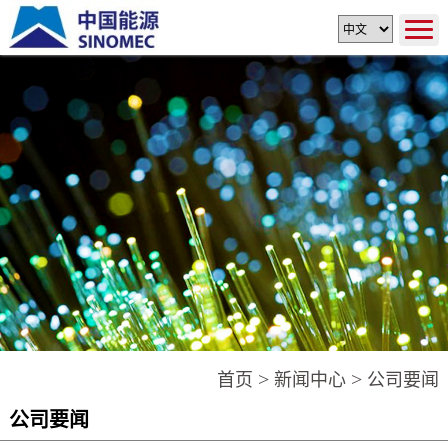
>
>
首页
新闻中心
公司要闻
公司要闻