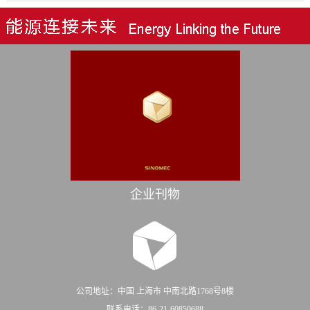
企业刊物
公司地址：中国 上海市 中南北路1768号8楼
联系电话：86-21-60850688