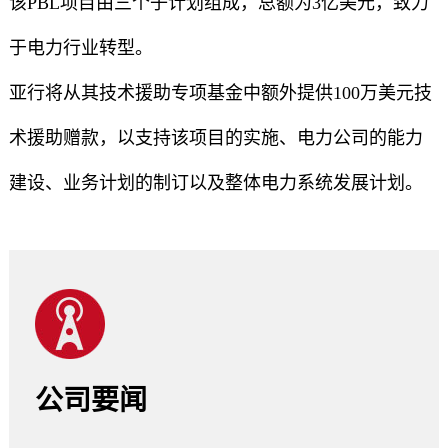
该PBL项目由三个子计划组成，总额为3亿美元，致力
于电力行业转型。
亚行将从其技术援助专项基金中额外提供100万美元技
术援助赠款，以支持该项目的实施、电力公司的能力
建设、业务计划的制订以及整体电力系统发展计划。
公司要闻