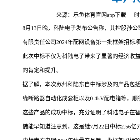
来源：乐鱼体育官网app下载
时
8月13日晚，科陆电子发布公告称，其控股孙
有限责任公司2024年配网设备第一批框架招标项目
此次中标不仅为科陆电子带来了显著的经济收
的肯定和提升。
据了解，本次苏州科陆东自中标涉及的产品包括10
缘断路器自动化成套柜以及0.4kV配电箱等，
这些产品的成功中标，充分证明了科陆电子在
储能早知道注意到，这是继7月22日中标2.56