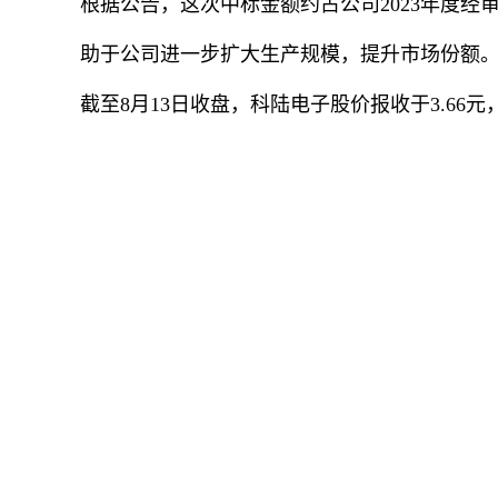
根据公告，这次中标金额约占公司2023年度经
助于公司进一步扩大生产规模，提升市场份额
截至8月13日收盘，科陆电子股价报收于3.66元，