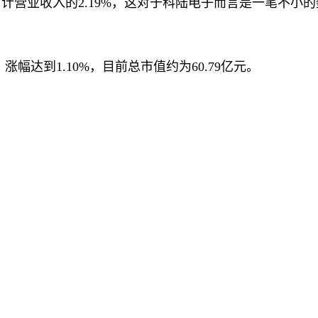
审计营业收入的2.19%，这对于科陆电子而言是一笔不小
。
涨幅达到1.10%，目前总市值约为60.79亿元。