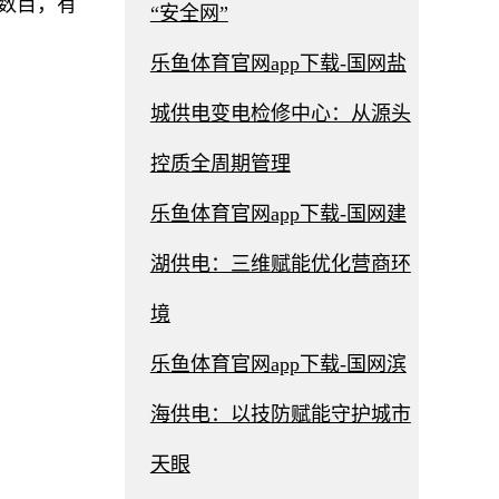
的数目，有
“安全网”
乐鱼体育官网app下载-国网盐
城供电变电检修中心：从源头
控质全周期管理
乐鱼体育官网app下载-国网建
湖供电：三维赋能优化营商环
境
乐鱼体育官网app下载-国网滨
海供电：以技防赋能守护城市
天眼