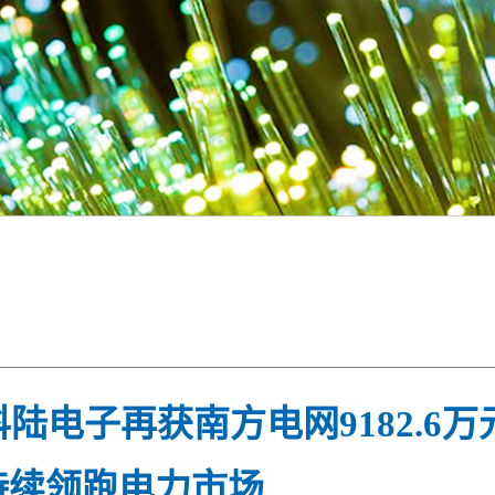
科陆电子再获南方电网9182.6万
持续领跑电力市场