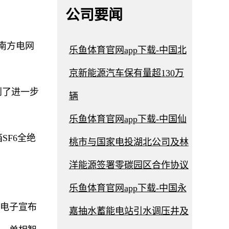
公司要闻
南方电网
乐鱼体育官网app下载-中国北
京新能源汽车保有量超130万
到了进一步
辆
乐鱼体育官网app下载-中国仙
SF6全绝
桃市与国家电投湖北公司及林
洋能源签署零碳园区合作协议
乐鱼体育官网app下载-中国永
陆电子宣布
嘉抽水蓄能电站引水调压井及