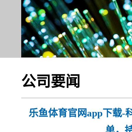
公司要闻
乐鱼体育官网app下载-
单，