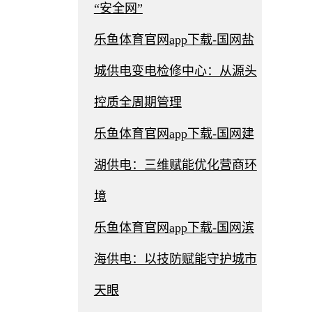
“安全网”
乐鱼体育官网app下载-国网盐
城供电变电检修中心：从源头
控质全周期管理
乐鱼体育官网app下载-国网建
湖供电：三维赋能优化营商环
境
乐鱼体育官网app下载-国网滨
海供电：以技防赋能守护城市
天眼