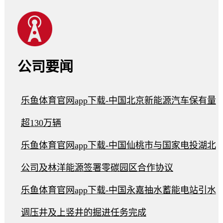
公司要闻
乐鱼体育官网app下载-中国北京新能源汽车保有量
超130万辆
乐鱼体育官网app下载-中国仙桃市与国家电投湖北
公司及林洋能源签署零碳园区合作协议
乐鱼体育官网app下载-中国永嘉抽水蓄能电站引水
调压井及上竖井的掘进任务完成