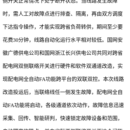
侧开关正常情况下处于断开状态。当线路发生故障
时，需人工对故障点进行排查、隔离，再由双方调度
下达指令操作，才能实现跨省负荷转供，期间至少要
花费30分钟，线路自动化运行水平相对较低。国网安
徽广德供电公司和国网浙江长兴供电公司共同对跨省
配电网双侧联络开关进行硬件和软件双通道改造，实
现配电网全自动FA功能跨平台的双联双控。本次线路
改造投运后，当联络线任一侧发生故障，配电网全自
动FA功能将启动，各级通道依次动作，故障信息迅速
采集、回传、智能研判，快速锁定故障设备和范围，