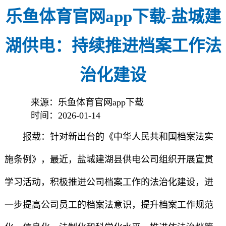
乐鱼体育官网app下载-盐城建
湖供电：持续推进档案工作法
治化建设
来源：乐鱼体育官网app下载
时间：2026-01-14
报载：针对新出台的《中华人民共和国档案法实
施条例》，最近，盐城建湖县供电公司组织开展宣贯
学习活动，积极推进公司档案工作的法治化建设，进
一步提高公司员工的档案法意识，提升档案工作规范