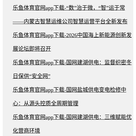
乐鱼体育官网app下载-“数”治于微，“智”运于常
——内蒙古智慧运维公司智慧运营平台全新发布
乐鱼体育官网app下载-2026中国海上新能源创新发
展论坛即将召开
乐鱼体育官网app下载-国网建湖供电：监督织密冬
日保供“安全网”
乐鱼体育官网app下载-国网盐城供电变电检修中
心：从源头控质全周期管理
乐鱼体育官网app下载-国网建湖供电：三维赋能优
化营商环境