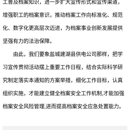
工普及档案知识，进一步扩大宣传形式和宣传渠道，
增强职工的档案意识，推动档案工作向标准化、规范
化、数字化更高层次迈进，为档案事业创新发展提供
坚强有力的法治保障。
由此，我们要象盐城建湖县供电公司那样，把学
习宣传贯彻活动摆上重要工作日程，结合实际科学研
究制定落实本通知的方案举措，细化工作目标，认真
组织实施，才能建立健全档案安全工作机制,才能加强
档案安全风险管理,进而提高档案安全应急处置能力。