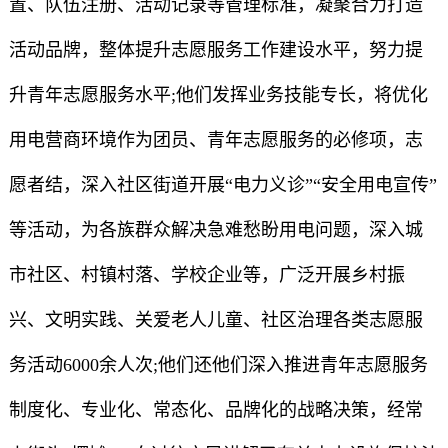
置、队伍注册、活动记录等管理标准，凝聚合力打造
活动品牌，整体提升志愿服务工作建设水平，努力提
升青年志愿服务水平;他们发挥业务技能专长，将优化
用电营商环境作为团员、青年志愿服务的必修项，志
愿者结，深入社区街道开展“电力义诊”“安全用电宣传”
等活动，为各族群众解决急难愁盼用电问题，深入城
市社区、村镇村落、学校企业等，广泛开展乡村振
兴、文明实践、关爱老人儿童、社区治理各类志愿服
务活动6000余人次;他们还他们深入推进青年志愿服务
制度化、专业化、常态化、品牌化的战略决策，经常