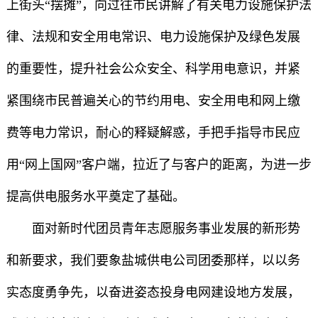
上街头“摆摊”，向过往市民讲解了有关电力设施保护法
律、法规和安全用电常识、电力设施保护及绿色发展
的重要性，提升社会公众安全、科学用电意识，并紧
紧围绕市民普遍关心的节约用电、安全用电和网上缴
费等电力常识，耐心的释疑解惑，手把手指导市民应
用“网上国网”客户端，拉近了与客户的距离，为进一步
提高供电服务水平奠定了基础。
面对新时代团员青年志愿服务事业发展的新形势
和新要求，我们要象盐城供电公司团委那样，以以务
实态度勇争先，以奋进姿态投身电网建设地方发展，