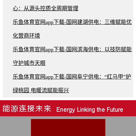
心：从源头控质全周期管理
乐鱼体育官网app下载-国网建湖供电：三维赋能优
化营商环境
乐鱼体育官网app下载-国网滨海供电：以技防赋能
守护城市天眼
乐鱼体育官网app下载-国网阜宁供电：“红马甲”护
绿桃园 电暖流赋能振兴