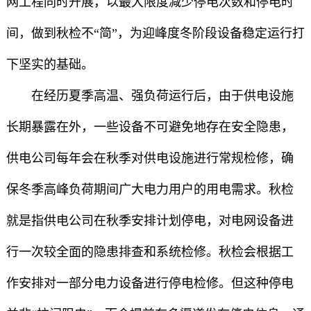
网工程同时开展，以最大限度减少停电次数和停电时
间，做到秋检不“简”，为迎峰度冬阶段设备稳定运行打
下坚实的基础。
在经历夏季高温、强负荷运行后，由于供电设施
长期暴露在外，一些设备不可避免地存在安全隐患，
供电公司每年会在秋季对供电设施进行常规检修，确
保冬季高峰负荷期间广大电力用户的用电需求。秋检
就是指供电公司在秋季安排计划停电，对电网设备进
行一次较全面的隐患排查和系统检修。秋检会根据工
作安排对一部分电力设备进行停电检修。但这种停电