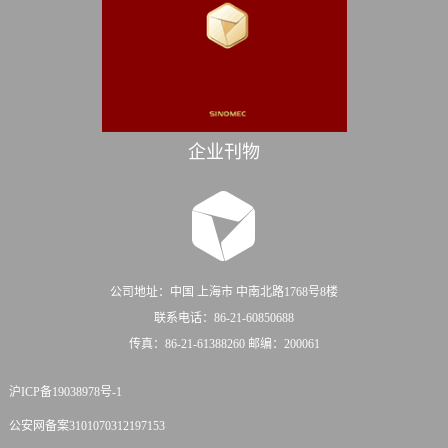
企业刊物
公司地址：中国 上海市 中南北路1768号8楼
联系电话：86-21-60850688
传真：86-21-61388260 邮编：200061
沪ICP备19038978号-1
公安网备案3101070312197153