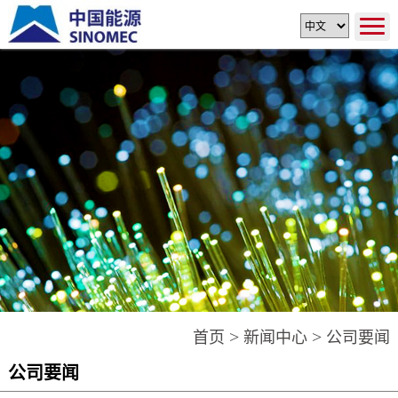
>
>
首页
新闻中心
公司要闻
公司要闻