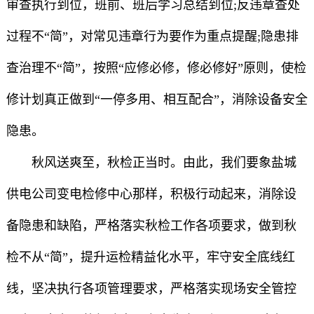
审查执行到位，班前、班后学习总结到位;反违章查处
过程不“简”，对常见违章行为要作为重点提醒;隐患排
查治理不“简”，按照“应修必修，修必修好”原则，使检
修计划真正做到“一停多用、相互配合”，消除设备安全
隐患。
秋风送爽至，秋检正当时。由此，我们要象盐城
供电公司变电检修中心那样，积极行动起来，消除设
备隐患和缺陷，严格落实秋检工作各项要求，做到秋
检不从“简”，提升运检精益化水平，牢守安全底线红
线，坚决执行各项管理要求，严格落实现场安全管控