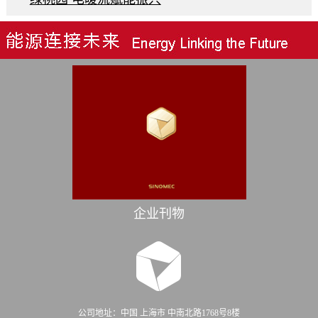
企业刊物
公司地址：中国 上海市 中南北路1768号8楼