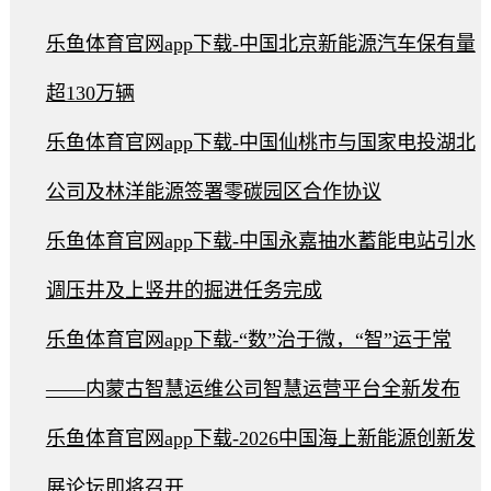
乐鱼体育官网app下载-中国北京新能源汽车保有量
超130万辆
乐鱼体育官网app下载-中国仙桃市与国家电投湖北
公司及林洋能源签署零碳园区合作协议
乐鱼体育官网app下载-中国永嘉抽水蓄能电站引水
调压井及上竖井的掘进任务完成
乐鱼体育官网app下载-“数”治于微，“智”运于常
——内蒙古智慧运维公司智慧运营平台全新发布
乐鱼体育官网app下载-2026中国海上新能源创新发
展论坛即将召开