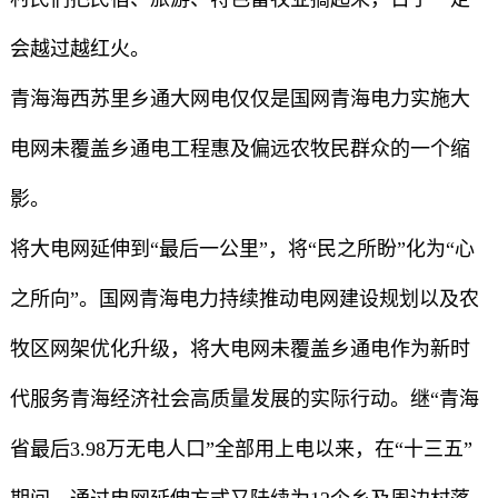
会越过越红火。
青海海西苏里乡通大网电仅仅是国网青海电力实施大
电网未覆盖乡通电工程惠及偏远农牧民群众的一个缩
影。
将大电网延伸到“最后一公里”，将“民之所盼”化为“心
之所向”。国网青海电力持续推动电网建设规划以及农
牧区网架优化升级，将大电网未覆盖乡通电作为新时
代服务青海经济社会高质量发展的实际行动。继“青海
省最后3.98万无电人口”全部用上电以来，在“十三五”