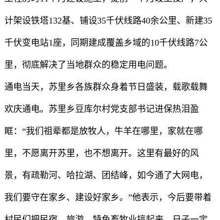
计架设铁塔132基、铺设35千伏线路40余公里、新建35
千伏变电站1座，同期建成覆盖乡域的10千伏线路7公
里，彻底解决了当地群众的稳定用电问题。
通电当天，苏里乡各族群众身着节日盛装，载歌载舞
欢庆通电。苏里乡豆库尔村党支部书记进保热泪盈
眶：“我们祖辈都是放牧人，牛羊在哪里，家就在哪
里，不愿离开苏里，也不想离开。这里有最好的风
景，有疏勒河、哈拉湖、团结峰，如今通了大网电，
我们要守在家乡、建设好家乡。”他表示，今后要带着
村民们把民宿、旅游、特色畜牧业搞起来，日子一定