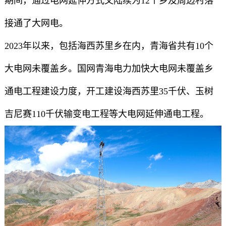
期间，通过电网延伸方式又陆续为12个乡及周边村落
接通了大网电。
2023年以来，包括海西苏里乡在内，青海省共有10个
大电网未覆盖乡。国网青海电力加快大电网未覆盖乡
通电工程建设力度，开工建设海西苏里35千伏、玉树
吉尼赛110千伏输变电工程等大电网延伸通电工程。