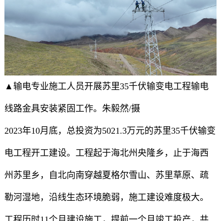
▲输电专业施工人员开展苏里35千伏输变电工程输电
线路金具安装紧固工作。朱毅然/摄
2023年10月底，总投资为5021.3万元的苏里35千伏输变
电工程开工建设。工程起于海北州央隆乡，止于海西
州苏里乡，自北向南穿越夏格尔雪山、苏里草原、疏
勒河湿地，沿线生态环境脆弱，施工建设难度极大。
工程历时11个月建设施工，提前一个月竣工投产，共