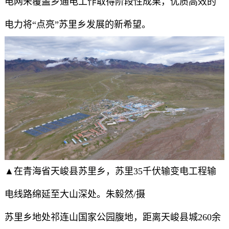
电网未覆盖乡通电工作取得阶段性成果，优质高效的
电力将“点亮”苏里乡发展的新希望。
▲在青海省天峻县苏里乡，苏里35千伏输变电工程输
电线路绵延至大山深处。朱毅然/摄
苏里乡地处祁连山国家公园腹地，距离天峻县城260余