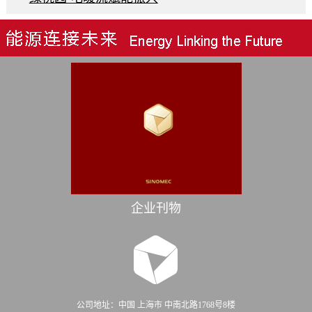
企业刊物
公司地址：中国 上海市 中南北路1768号8楼