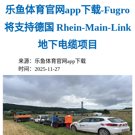
乐鱼体育官网app下载-Fugro
将支持德国 Rhein-Main-Link
地下电缆项目
来源：乐鱼体育官网app下载
时间：2025-11-27